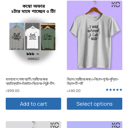
বাংলাদেশে পোষা প্রাণী প্রেমীদের জন্য
বিড়াল প্রেমীদের জন্য ৩-বিড়াল-পূর্বের-মুদ্রিত-
অ্যাডিক্যাটস-ডিজাইন-বিড়ালের-প্রিন্ট-টিস
বিড়াল-টি-শার্ট
৳
999.00
৳
490.00
Rated
5.00
out of 5
Add to cart
Select options