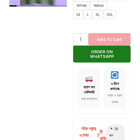
White
Yellow
M
L
XL
XXL
Add To Cart
ORDER ON
WHATSAPP
৩ দিনে
ক্যাশ অন
এক্সচেঞ্জ
ডেলিভারি
সহজ ও দ্রুত
সারা বাংলাদেশে
অফার
স্টক প্রায়
20
টি
শেষ!
7
জন
বাকি