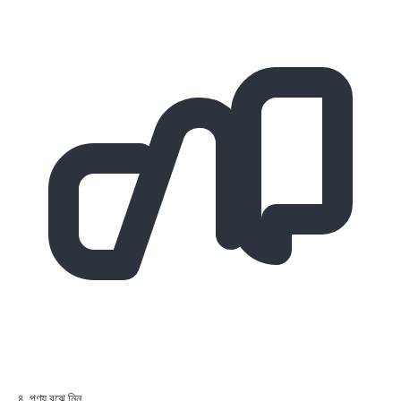
৪. পণ্য বুঝে নিন