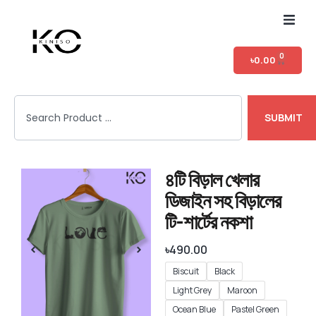
Home
0
৳
0.00
Shop
SUBMIT
T-shirt Category
Login
৪টি বিড়াল খেলার
ডিজাইন সহ বিড়ালের
টি-শার্টের নকশা
৳
490.00
Biscuit
Black
Light Grey
Maroon
Ocean Blue
Pastel Green