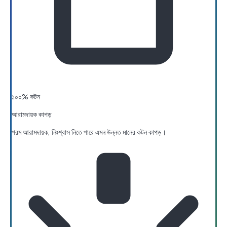
১০০% কটন
আরামদায়ক কাপড়
পরম আরামদায়ক, নিঃশ্বাস নিতে পারে এমন উন্নত মানের কটন কাপড়।