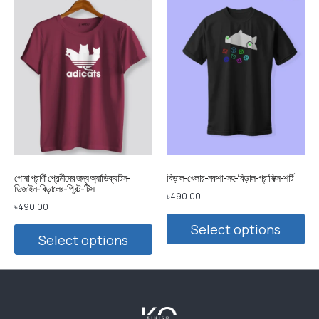
পোষা প্রাণী প্রেমীদের জন্য অ্যাডিক্যাটস-
বিড়াল-খেলার-নকশা-সহ-বিড়াল-গ্রাফিক্স-শার্ট
ডিজাইন-বিড়ালের-প্রিন্ট-টিস
৳
490.00
৳
490.00
Select options
Select options