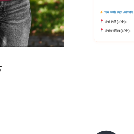
আজ অর্ডার করলে ডেলিভারি প
ঢাকা সিটি (২ দিন):
ঢাকার বাইরে (৪ দিন):
ি