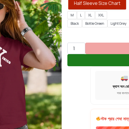
Half Sleeve Size Chart
M
L
XL
XXL
Black
Bottle Green
Light Grey
ক্যাশ অন ডে
সারা বাংলাদ
স্টক প্রায় শেষ! মাত্