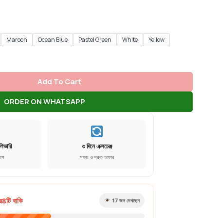
Maroon
Ocean Blue
Pastel Green
White
Yellow
Add To Cart
ORDER ON WHATSAPP
লিভারি
৩ দিনে এক্সচেঞ্জ
েশে
সহজ ও দ্রুত অফার
র
8
টি বাকি
17
জন দেখছেন