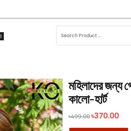
মহিলাদের জন্য গ
কালো-হার্ট
৳
370.00
৳
499.00