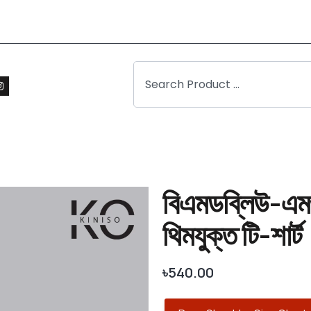
বিএমডব্লিউ-এম
থিমযুক্ত টি-শার্ট
৳
540.00