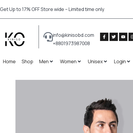
Get Up to 17% OFF Store wide – Limited time only
info@kinisobd.com
+8801973987008
Home
Shop
Men
Women
Unisex
Login