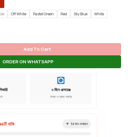
ple
Off White
Pastel Green
Red
Sky Blue
White
Add To Cart
ORDER ON WHATSAPP
লিভারি
৩ দিনে এক্সচেঞ্জ
েশে
সহজ ও দ্রুত অফার
র
4
টি বাকি
17
জন দেখছেন