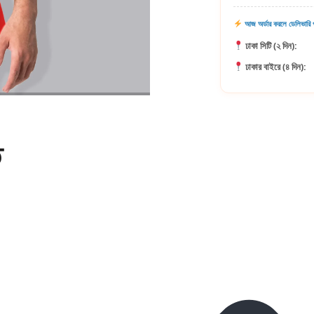
আজ অর্ডার করলে ডেলিভারি প
ঢাকা সিটি (২ দিন):
ঢাকার বাইরে (৪ দিন):
ি