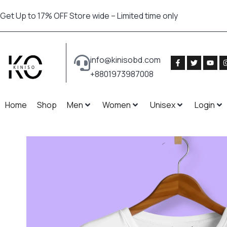
Get Up to 17% OFF Store wide – Limited time only
info@kinisobd.com
+8801973987008
Home
Shop
Men
Women
Unisex
Login