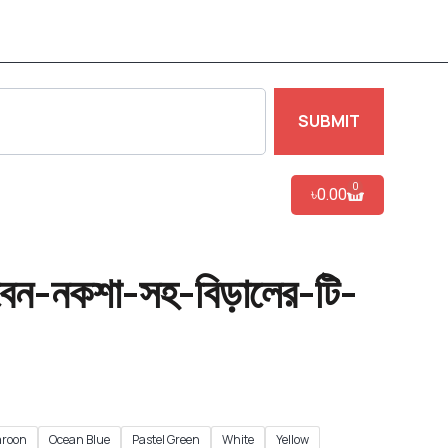
SUBMIT
0
৳
0.00
ন-নকশা-সহ-বিড়ালের-টি-
roon
Ocean Blue
Pastel Green
White
Yellow