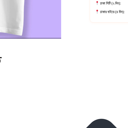
ঢাকা সিটি (২ দিন):
ঢাকার বাইরে (৪ দিন):
ি