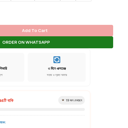
Add To Cart
ORDER ON WHATSAPP
লিভারি
৩ দিনে এক্সচেঞ্জ
েশে
সহজ ও দ্রুত অফার
র
4
টি বাকি
19
জন দেখছেন
াবেন: