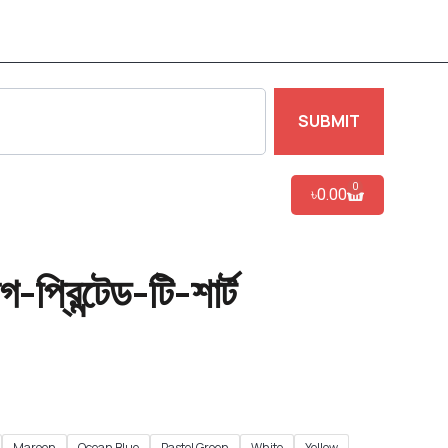
SUBMIT
0
৳
0.00
প্রিন্টেড-টি-শার্ট
Maroon
Ocean Blue
Pastel Green
White
Yellow