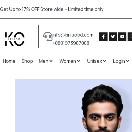
Get Up to 17% OFF Store wide – Limited time only
info@kinisobd.com
+8801973987008
Home
Shop
Men
Women
Unisex
Login