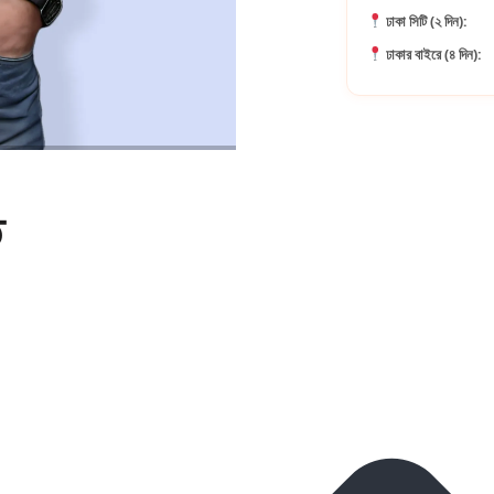
ঢাকা সিটি (২ দিন):
ঢাকার বাইরে (৪ দিন):
ি