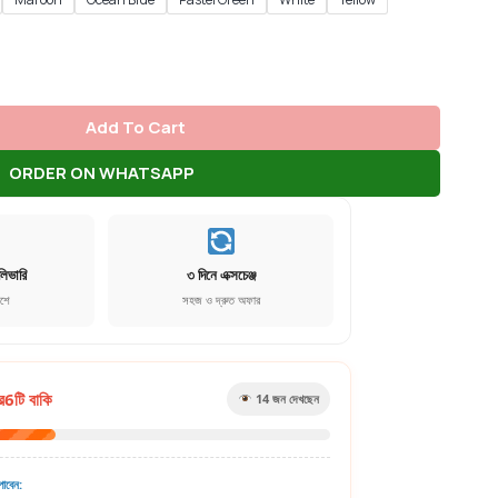
Add To Cart
ORDER ON WHATSAPP
লিভারি
৩ দিনে এক্সচেঞ্জ
েশে
সহজ ও দ্রুত অফার
র
6
টি বাকি
14
জন দেখছেন
াবেন: