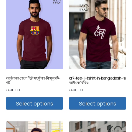
বার্সেলোনার লোগো প্রিন্ট সহ ফুটবল-থিমযুক্ত টি-
cr7-tee-jj-tshirt-in-bangladesh-এর
শার্ট
ফটো এবং ভিডিও
৳
490.00
৳
490.00
Select options
Select options