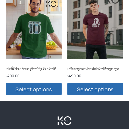
আর্জেন্টিনা-মেসি-১০-ফুটবল-প্রিন্টেড-টি-শার্ট
নেইমার-জুনিয়র-হাফ-হাতা-টি-শার্ট-হলুদ-সবুজ
৳
490.00
৳
490.00
Select options
Select options