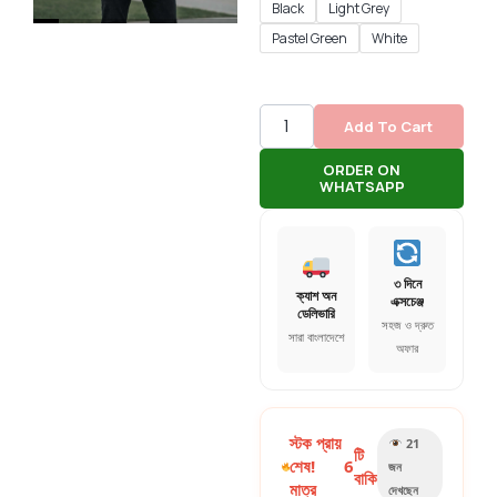
Black
Light Grey
Pastel Green
White
Add To Cart
ORDER ON
WHATSAPP
৩ দিনে
ক্যাশ অন
এক্সচেঞ্জ
ডেলিভারি
সহজ ও দ্রুত
সারা বাংলাদেশে
অফার
স্টক প্রায়
21
টি
শেষ!
6
জন
বাকি
মাত্র
দেখছেন