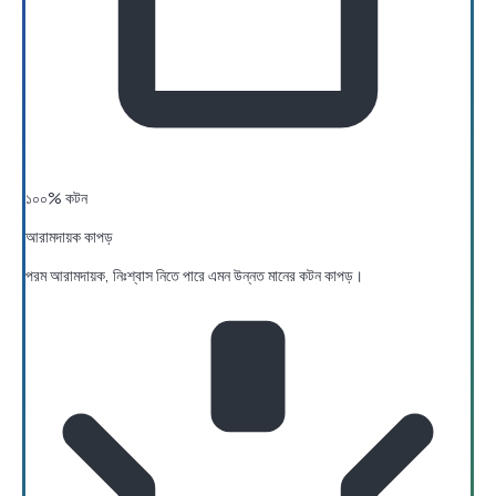
১০০% কটন
আরামদায়ক কাপড়
পরম আরামদায়ক, নিঃশ্বাস নিতে পারে এমন উন্নত মানের কটন কাপড়।