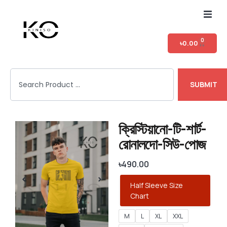
Home
0
৳
0.00
Shop
SUBMIT
T-shirt Category
Login
ক্রিস্টিয়ানো-টি-শার্ট-
রোনালদো-সিউ-পোজ
৳
490.00
Half Sleeve Size
Chart
M
L
XL
XXL