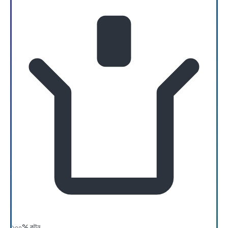
১০০% কটন