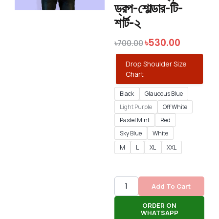
ড্রপ-শোল্ডার-টি-
শার্ট-২
৳
530.00
৳
700.00
Drop Shoulder Size
Chart
Black
Glaucous Blue
Light Purple
Off White
Pastel Mint
Red
Sky Blue
White
M
L
XL
XXL
Add To Cart
ORDER ON
WHATSAPP