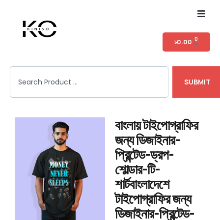
Home
0
৳
0.00
Shop
SUBMIT
T-shirt Category
Login
বাংলায় টাইপোগ্রাফির
জন্য ডিজাইনার-
প্রিন্টেড-ড্রপ-
শোল্ডার-টি-
শার্টবাংলাদেশে
টাইপোগ্রাফির জন্য
ডিজাইনার-প্রিন্টেড-