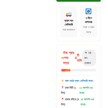
৩ দিনে
ক্যাশ অন
এক্সচেঞ্জ
ডেলিভারি
সহজ ও দ্রুত
সারা বাংলাদেশে
অফার
স্টক প্রায়
14
টি
শেষ!
4
জন
বাকি
মাত্র
দেখছেন
আজ অর্ডার করলে ডেলিভারি পাবেন:
ঢাকা সিটি (২
১২ আগস্ট-এর
দিন):
মধ্যে
ঢাকার বাইরে (৪
১৪ আগস্ট-এর
দিন):
মধ্যে