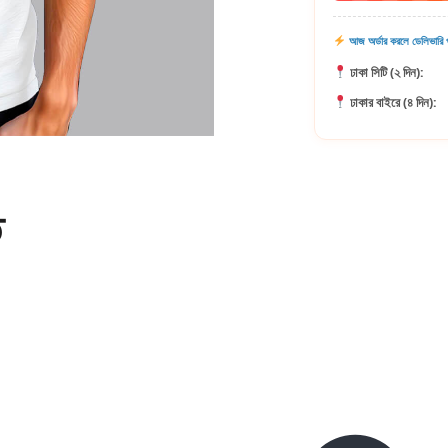
আজ অর্ডার করলে ডেলিভারি প
ঢাকা সিটি (২ দিন):
ঢাকার বাইরে (৪ দিন):
ি