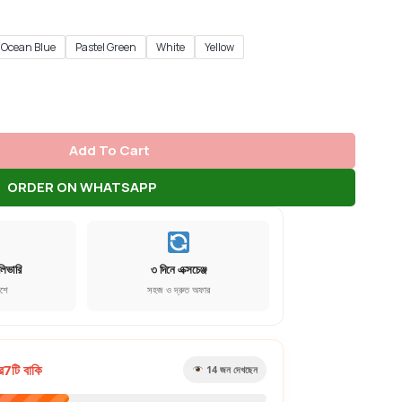
Ocean Blue
Pastel Green
White
Yellow
Add To Cart
ORDER ON WHATSAPP
লিভারি
৩ দিনে এক্সচেঞ্জ
েশে
সহজ ও দ্রুত অফার
র
7
টি বাকি
14
জন দেখছেন