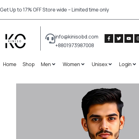
Get Up to 17% OFF Store wide – Limited time only
info@kinisobd.com
+8801973987008
Home
Shop
Men
Women
Unisex
Login