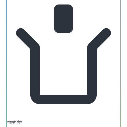
পারফেক্ট ফিট