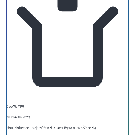
১০০% কটন
আরামদায়ক কাপড়
পরম আরামদায়ক, নিঃশ্বাস নিতে পারে এমন উন্নত মানের কটন কাপড়।