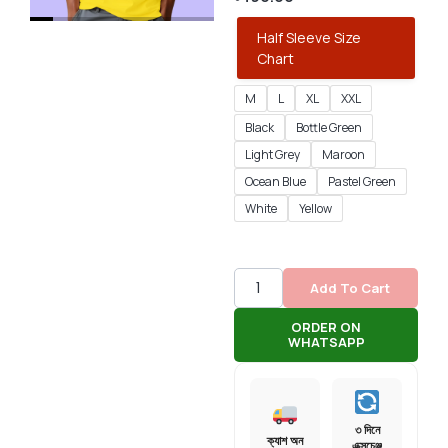
Half Sleeve Size
Chart
M
L
XL
XXL
Black
Bottle Green
Light Grey
Maroon
Ocean Blue
Pastel Green
White
Yellow
Add To Cart
ORDER ON
WHATSAPP
৩ দিনে
ক্যাশ অন
এক্সচেঞ্জ