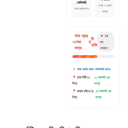
ডেলিভারি
সহজ ও দ্রুত
সারা বাংলাদেশে
অফার
স্টক প্রায়
18
টি
শেষ!
9
জন
বাকি
মাত্র
দেখছেন
আজ অর্ডার করলে ডেলিভারি পাবেন:
ঢাকা সিটি (২
১১ আগস্ট-এর
দিন):
মধ্যে
ঢাকার বাইরে (৪
১৩ আগস্ট-এর
দিন):
মধ্যে