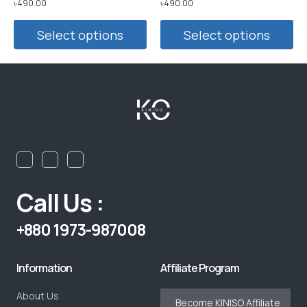
৳
490.00
৳
490.00
Select options
Select options
Call Us :
+880 1973-987008
Information
Affiliate Program
About Us
Become KINISO Affiliate