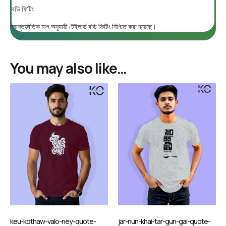
বডি ফিটিং
আন্তর্জাতিক মাপ অনুযায়ী টেইলার্ড বডি ফিটিং নিশ্চিত করা হয়েছে।
You may also like…
keu-kothaw-valo-ney-quote-
jar-nun-khai-tar-gun-gai-quote-