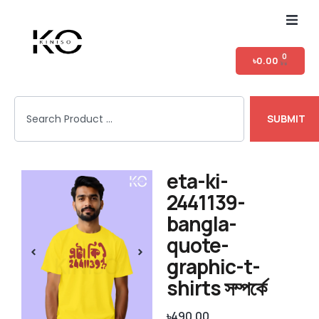
Home
0
৳
0.00
Shop
SUBMIT
T-shirt Category
Login
eta-ki-
2441139-
bangla-
quote-
graphic-t-
shirts সম্পর্কে
৳
490.00