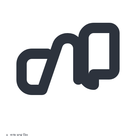
৪. পণ্য বুঝে নিন