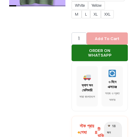
White
Yellow
M
L
XL
XXL
Add To Cart
ORDER ON
WHATSAPP
৩ দিনে
ক্যাশ অন
এক্সচেঞ্জ
ডেলিভারি
সহজ ও দ্রুত
সারা বাংলাদেশে
অফার
স্টক প্রায়
18
টি
শেষ!
8
জন
বাকি