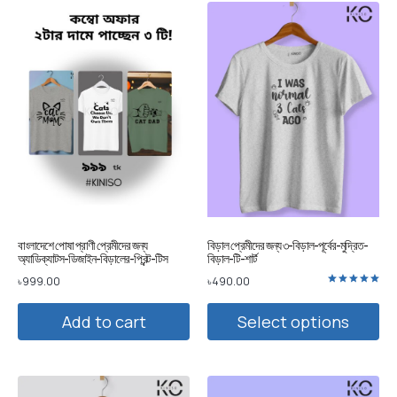
বাংলাদেশে পোষা প্রাণী প্রেমীদের জন্য
বিড়াল প্রেমীদের জন্য ৩-বিড়াল-পূর্বের-মুদ্রিত-
অ্যাডিক্যাটস-ডিজাইন-বিড়ালের-প্রিন্ট-টিস
বিড়াল-টি-শার্ট
৳
999.00
৳
490.00
Rated
5.00
out of 5
Add to cart
Select options