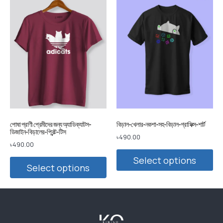
পোষা প্রাণী প্রেমীদের জন্য অ্যাডিক্যাটস-
বিড়াল-খেলার-নকশা-সহ-বিড়াল-গ্রাফিক্স-শার্ট
ডিজাইন-বিড়ালের-প্রিন্ট-টিস
৳
490.00
৳
490.00
Select options
Select options