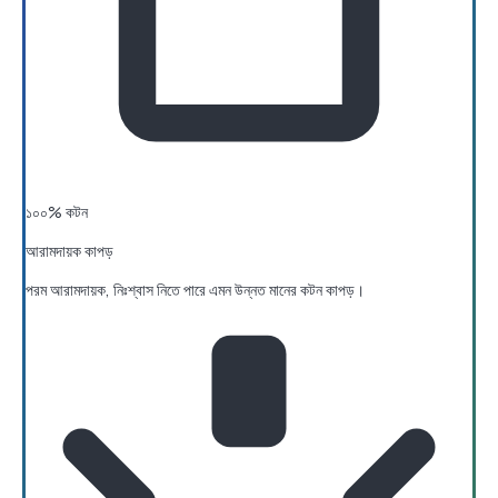
১০০% কটন
আরামদায়ক কাপড়
পরম আরামদায়ক, নিঃশ্বাস নিতে পারে এমন উন্নত মানের কটন কাপড়।