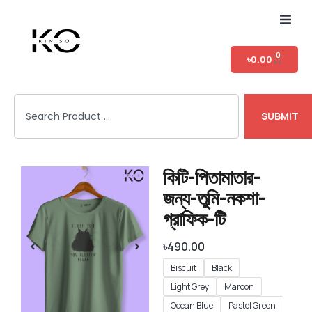
Home
0
৳
0.00
Shop
SUBMIT
T-shirt Category
Login
কিটি-পিতামাতার-
জন্য-তুমি-নকশা-
গ্রাফিক-টি
৳
490.00
Biscuit
Black
Light Grey
Maroon
Ocean Blue
Pastel Green