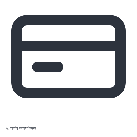
২. অর্ডার কনফার্ম করুন