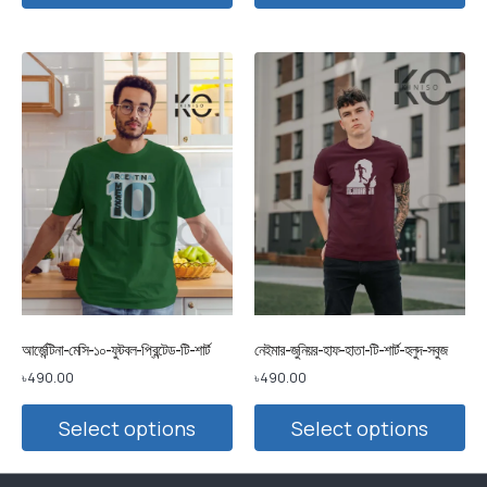
আর্জেন্টিনা-মেসি-১০-ফুটবল-প্রিন্টেড-টি-শার্ট
নেইমার-জুনিয়র-হাফ-হাতা-টি-শার্ট-হলুদ-সবুজ
৳
490.00
৳
490.00
Select options
Select options