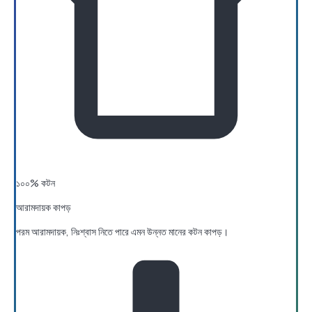
১০০% কটন
আরামদায়ক কাপড়
পরম আরামদায়ক, নিঃশ্বাস নিতে পারে এমন উন্নত মানের কটন কাপড়।