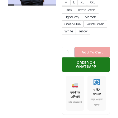
M
L
XL
XXL
Black
Bottle Green
Light Grey
Maroon
Ocean Blue
Pastel Green
White
Yellow
Add To Cart
ORDER ON
WHATSAPP
৩ দিনে
ক্যাশ অন
এক্সচেঞ্জ
ডেলিভারি
সহজ ও দ্রুত
সারা বাংলাদেশে
অফার