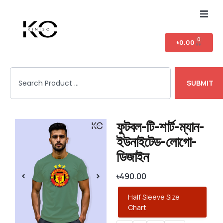
Home
0
৳
0.00
Shop
SUBMIT
T-shirt Category
Login
ফুটবল-টি-শার্ট-ম্যান-
ইউনাইটেড-লোগো-
ডিজাইন
৳
490.00
Half Sleeve Size
Chart