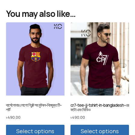
You may also like…
বার্সেলোনার লোগো প্রিন্ট সহ ফুটবল-থিমযুক্ত টি-
cr7-tee-jj-tshirt-in-bangladesh-এর
শার্ট
ফটো এবং ভিডিও
৳
490.00
৳
490.00
Select options
Select options