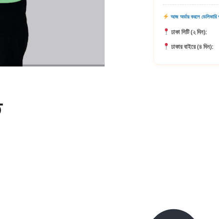
আজ অর্ডার করলে ডেলিভারি প
ঢাকা সিটি (২ দিন):
ঢাকার বাইরে (৪ দিন):
ি