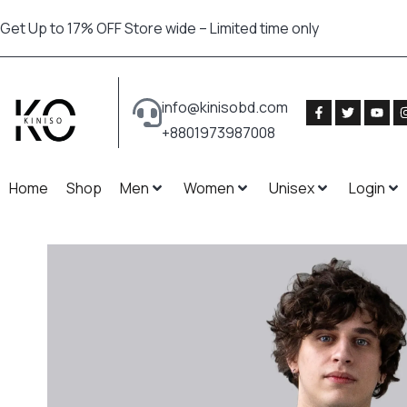
Get Up to 17% OFF Store wide – Limited time only
info@kinisobd.com
+8801973987008
Home
Shop
Men
Women
Unisex
Login