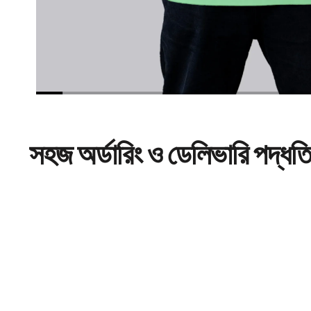
সহজ
অর্ডারিং
ও ডেলিভারি পদ্ধত