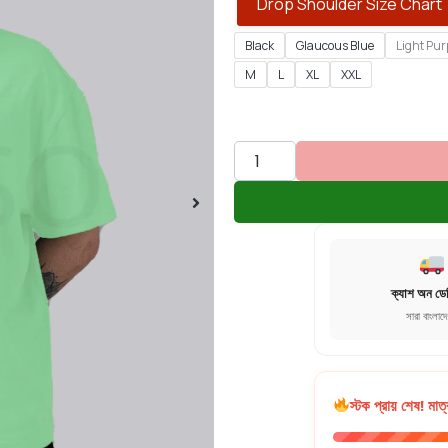
Drop Shoulder Size Chart
Black
Glaucous Blue
Light Pur
M
L
XL
XXL
ক্যাশ অন ডে
সারা বাংলাদ
স্টক প্রায় শেষ! মাত্