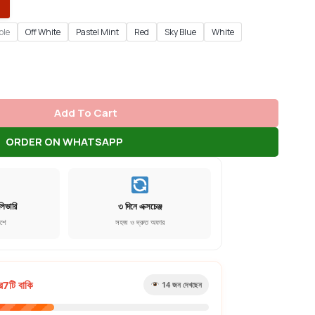
ple
Off White
Pastel Mint
Red
Sky Blue
White
Add To Cart
ORDER ON WHATSAPP
লিভারি
৩ দিনে এক্সচেঞ্জ
েশে
সহজ ও দ্রুত অফার
র
7
টি বাকি
22
জন দেখছেন