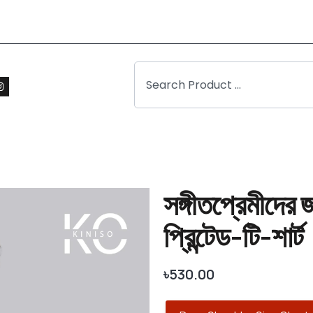
সঙ্গীতপ্রেমীদের 
প্রিন্টেড-টি-শার্ট
৳
530.00