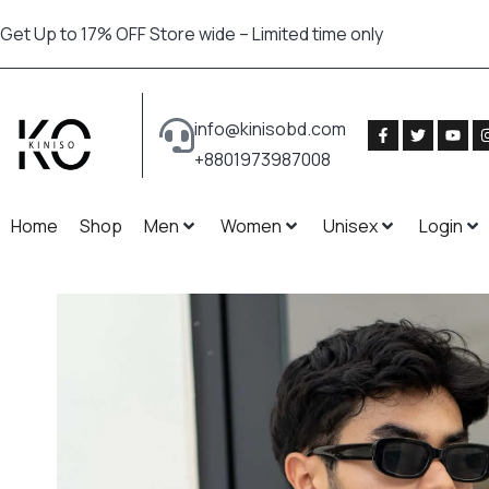
Get Up to 17% OFF Store wide – Limited time only
info@kinisobd.com
+8801973987008
Home
Shop
Men
Women
Unisex
Login