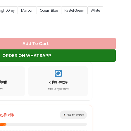
Light Grey
Maroon
Ocean Blue
Pastel Green
White
Add To Cart
ORDER ON WHATSAPP
লিভারি
৩ দিনে এক্সচেঞ্জ
েশে
সহজ ও দ্রুত অফার
র
5
টি বাকি
17
জন দেখছেন