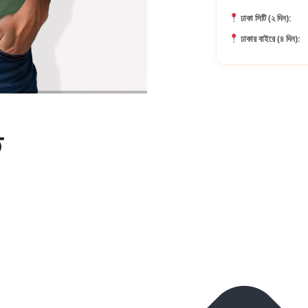
ঢাকা সিটি (২ দিন):
ঢাকার বাইরে (৪ দিন):
ি