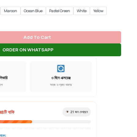
Maroon
Ocean Blue
Pastel Green
White
Yellow
Add To Cart
ORDER ON WHATSAPP
লিভারি
৩ দিনে এক্সচেঞ্জ
েশে
সহজ ও দ্রুত অফার
র
8
টি বাকি
21
জন দেখছেন
াবেন: