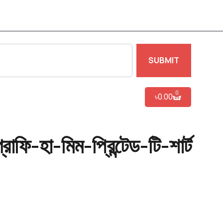
SUBMIT
0
৳
0.00
রাফি-হা-মিম-প্রিন্টেড-টি-শার্ট