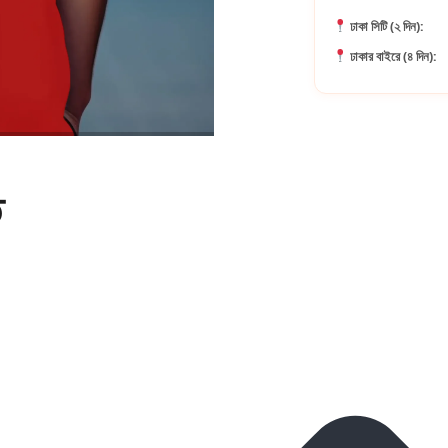
ঢাকা সিটি (২ দিন):
ঢাকার বাইরে (৪ দিন):
ি