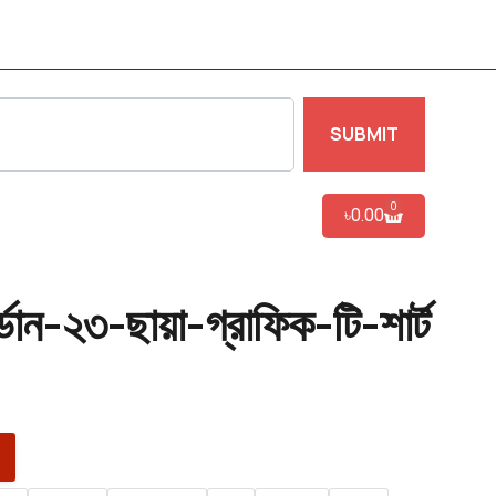
SUBMIT
0
৳
0.00
র্ডান-২৩-ছায়া-গ্রাফিক-টি-শার্ট