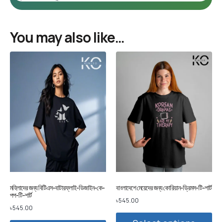
You may also like…
মহিলাদের জন্য বিটিএস-বাটারফ্লাই-ডিজাইন-কে-
বাংলাদেশে মেয়েদের জন্য কোরিয়ান-ড্রিমস-টি-শার্ট
পপ-টি-শার্ট
৳
545.00
৳
545.00