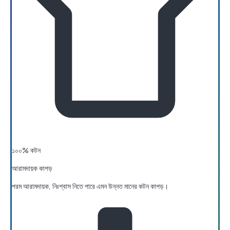
১০০% কটন
আরামদায়ক কাপড়
পরম আরামদায়ক, নিঃশ্বাস নিতে পারে এমন উন্নত মানের কটন কাপড়।