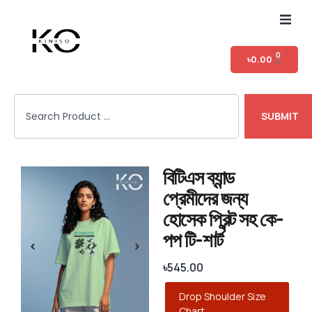
Home
0
৳
0.00
Shop
SUBMIT
T-shirt Category
Login
বিটিএস ব্যান্ড
প্রেমীদের জন্য
হোসেক প্রিন্ট সহ কে-
পপ টি-শার্ট
৳
545.00
Drop Shoulder Size
Chart