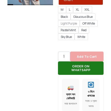
M
L
XL
XXL
Black
Glaucous Blue
Light Purple
Off White
Pastel Mint
Red
Sky Blue
White
Add To Cart
ORDER ON
WHATSAPP
৩ দিনে
ক্যাশ অন
এক্সচেঞ্জ
ডেলিভারি
সহজ ও দ্রুত
সারা বাংলাদেশে
অফার