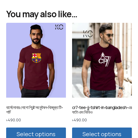
You may also like…
বার্সেলোনার লোগো প্রিন্ট সহ ফুটবল-থিমযুক্ত টি-
cr7-tee-jj-tshirt-in-bangladesh-এর
শার্ট
ফটো এবং ভিডিও
৳
490.00
৳
490.00
Select options
Select options