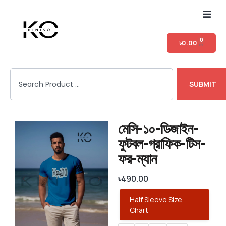
Home
0
৳
0.00
Shop
SUBMIT
T-shirt Category
Login
মেসি-১০-ডিজাইন-
ফুটবল-গ্রাফিক-টিস-
ফর-ম্যান
৳
490.00
Half Sleeve Size
Chart