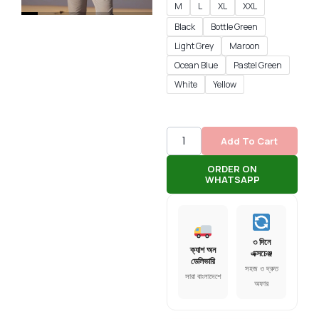
M
L
XL
XXL
Black
Bottle Green
Light Grey
Maroon
Ocean Blue
Pastel Green
White
Yellow
Add To Cart
ORDER ON
WHATSAPP
৩ দিনে
ক্যাশ অন
এক্সচেঞ্জ
ডেলিভারি
সহজ ও দ্রুত
সারা বাংলাদেশে
অফার