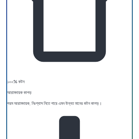
১০০% কটন
আরামদায়ক কাপড়
পরম আরামদায়ক, নিঃশ্বাস নিতে পারে এমন উন্নত মানের কটন কাপড়।