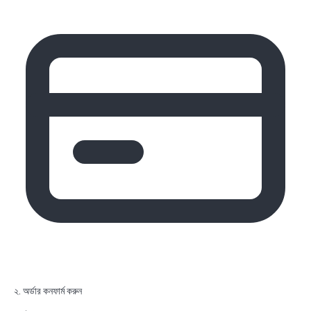
২. অর্ডার কনফার্ম করুন