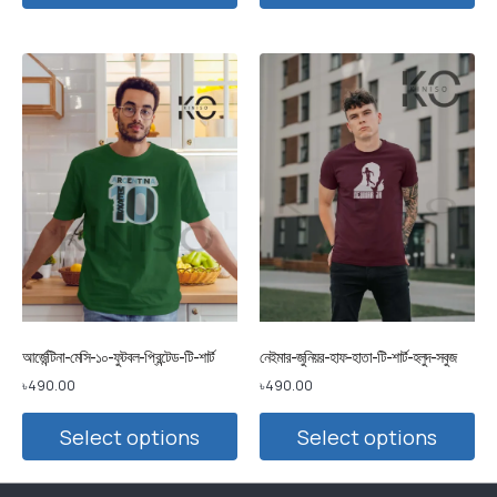
আর্জেন্টিনা-মেসি-১০-ফুটবল-প্রিন্টেড-টি-শার্ট
নেইমার-জুনিয়র-হাফ-হাতা-টি-শার্ট-হলুদ-সবুজ
৳
490.00
৳
490.00
Select options
Select options