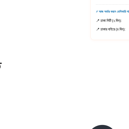
⚡ আজ অর্ডার করলে ডেলিভারি পা
📍 ঢাকা সিটি (২ দিন):
📍 ঢাকার বাইরে (৪ দিন):
ি