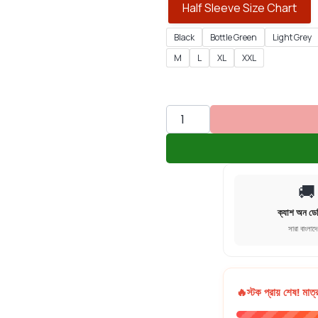
Half Sleeve Size Chart
Black
Bottle Green
Light Grey
M
L
XL
XXL
🚚
ক্যাশ অন ডে
সারা বাংলাদ
🔥
স্টক প্রায় শেষ! মাত্