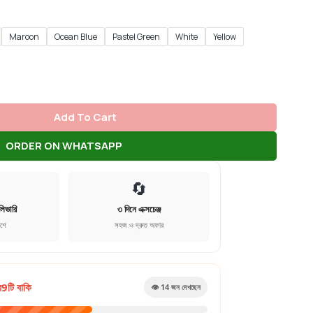
Maroon
Ocean Blue
Pastel Green
White
Yellow
Add To Cart
ORDER ON WHATSAPP
🔄
লিভারি
৩ দিনে এক্সচেঞ্জ
েশে
সহজ ও দ্রুত অফার
র
9
টি বাকি
👁️
15
জন দেখছেন