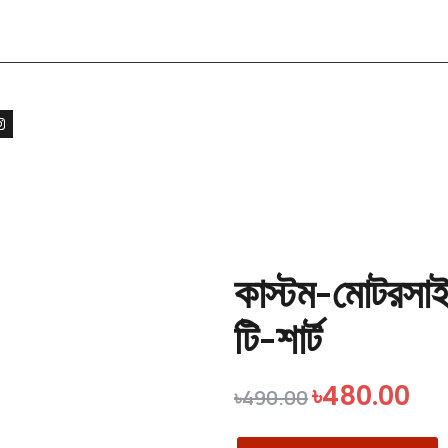
কাস্টম-মোটরসা
টি-শার্ট
৳
480.00
৳
490.00