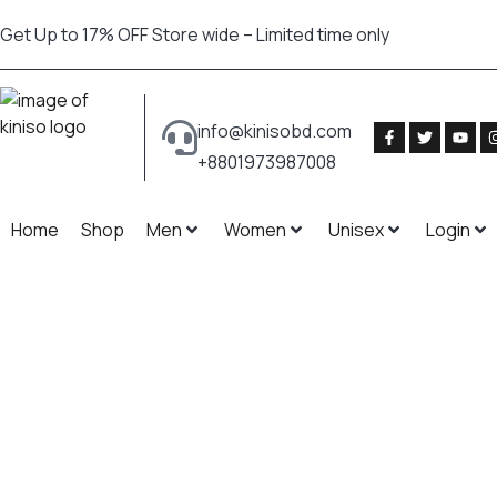
Get Up to 17% OFF Store wide – Limited time only
info@kinisobd.com
+8801973987008
Home
Shop
Men
Women
Unisex
Login