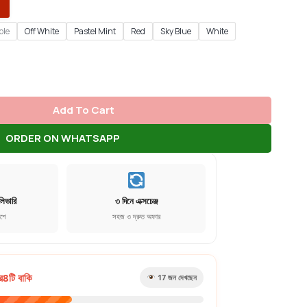
ple
Off White
Pastel Mint
Red
Sky Blue
White
Add To Cart
ORDER ON WHATSAPP
লিভারি
৩ দিনে এক্সচেঞ্জ
েশে
সহজ ও দ্রুত অফার
র
8
টি বাকি
17
জন দেখছেন