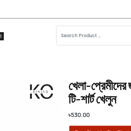
খেলা-প্রেমীদের জ
টি-শার্ট খেলুন
৳
530.00