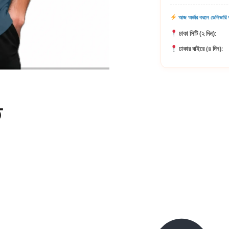
আজ অর্ডার করলে ডেলিভারি প
ঢাকা সিটি (২ দিন):
ঢাকার বাইরে (৪ দিন):
ি