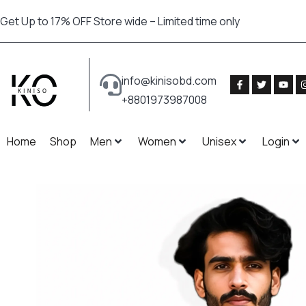
Get Up to 17% OFF Store wide – Limited time only
info@kinisobd.com
+8801973987008
Home
Shop
Men
Women
Unisex
Login