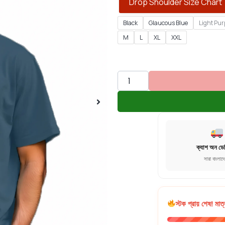
Drop Shoulder Size Chart
Black
Glaucous Blue
Light Pur
M
L
XL
XXL
ক্যাশ অন ডে
সারা বাংলাদ
স্টক প্রায় শেষ! মাত্