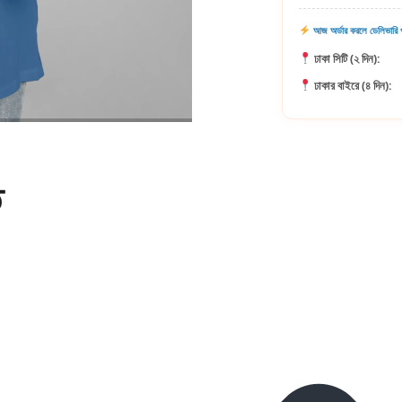
আজ অর্ডার করলে ডেলিভারি প
ঢাকা সিটি (২ দিন):
ঢাকার বাইরে (৪ দিন):
ি