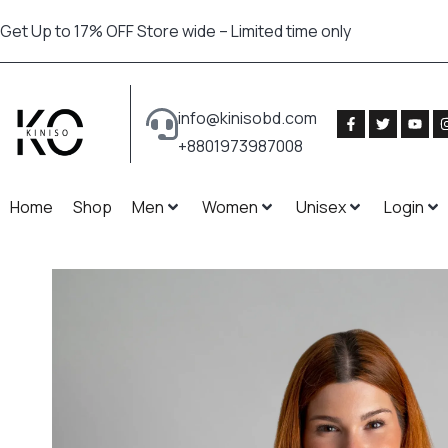
Get Up to 17% OFF Store wide – Limited time only
info@kinisobd.com
+8801973987008
Home
Shop
Men
Women
Unisex
Login