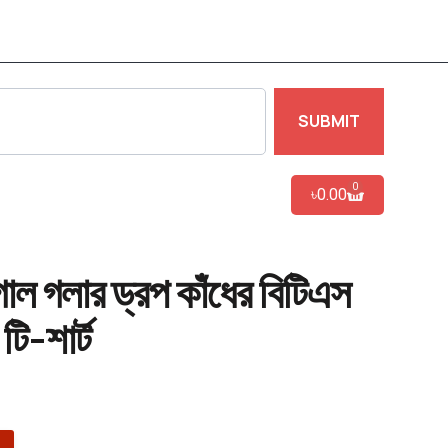
SUBMIT
0
৳
0.00
োল গলার ড্রপ কাঁধের বিটিএস
 টি-শার্ট