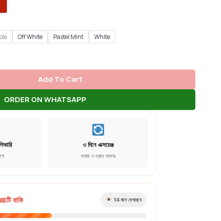
ple
Off White
Pastel Mint
White
Add To Cart
ORDER ON WHATSAPP
লিভারি
৩ দিনে এক্সচেঞ্জ
েশে
সহজ ও দ্রুত অফার
র
8
টি বাকি
19
জন দেখছেন