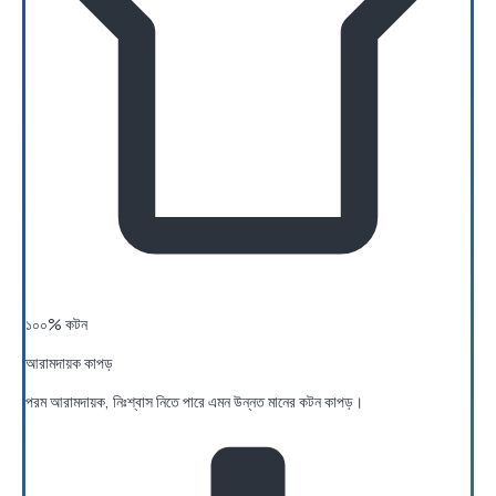
১০০% কটন
আরামদায়ক কাপড়
পরম আরামদায়ক, নিঃশ্বাস নিতে পারে এমন উন্নত মানের কটন কাপড়।