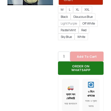
M
L
XL
XXL
Black
Glaucous Blue
Light Purple
Off White
Pastel Mint
Red
Sky Blue
White
Add To Cart
ORDER ON
WHATSAPP
৩ দিনে
ক্যাশ অন
এক্সচেঞ্জ
ডেলিভারি
সহজ ও দ্রুত
সারা বাংলাদেশে
অফার