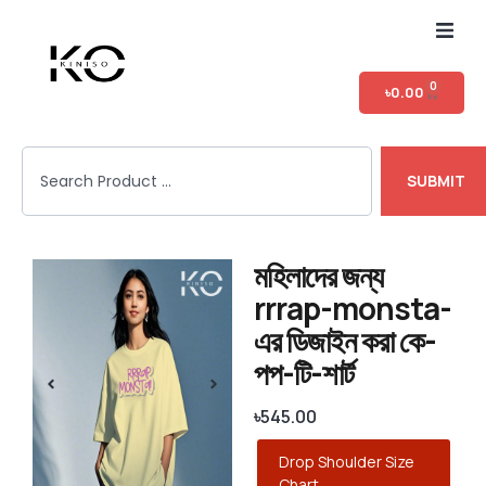
Home
0
৳
0.00
Shop
SUBMIT
T-shirt Category
Login
মহিলাদের জন্য
rrrap-monsta-
এর ডিজাইন করা কে-
পপ-টি-শার্ট
৳
545.00
Drop Shoulder Size
Chart