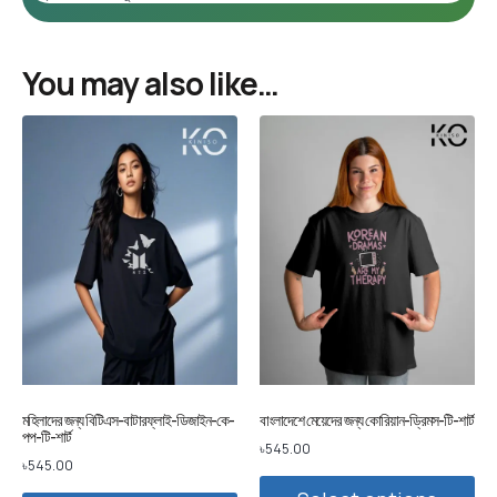
You may also like…
মহিলাদের জন্য বিটিএস-বাটারফ্লাই-ডিজাইন-কে-
বাংলাদেশে মেয়েদের জন্য কোরিয়ান-ড্রিমস-টি-শার্ট
পপ-টি-শার্ট
৳
545.00
৳
545.00