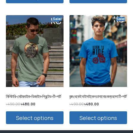
Sale!
Sale!
মিলিটারি-মোটরবাইক-ডিজাইন-প্রিন্টেড-টি-শার্ট
জন্ম থেকেই বাইসাইকেল চালানোর জন্য ছাপা টি-শার্ট
৳
490.00
৳
480.00
৳
490.00
৳
480.00
Select options
Select options