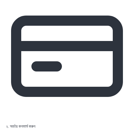
২. অর্ডার কনফার্ম করুন