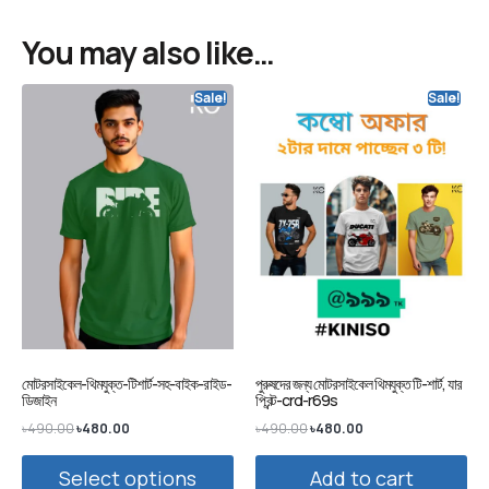
You may also like…
Sale!
Sale!
মোটরসাইকেল-থিমযুক্ত-টিশার্ট-সহ-বাইক-রাইড-
পুরুষদের জন্য মোটরসাইকেল থিমযুক্ত টি-শার্ট, যার
ডিজাইন
প্রিন্ট-crd-r69s
৳
490.00
৳
480.00
৳
490.00
৳
480.00
Select options
Add to cart