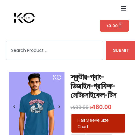
Home
0
৳
0.00
Shop
SUBMIT
T-shirt Category
Login
স্কুটার-গ্যাং-
ডিজাইন-গ্রাফিক-
মোটরসাইকেল-টিস
৳
480.00
৳
490.00
Half Sleeve Size
Chart