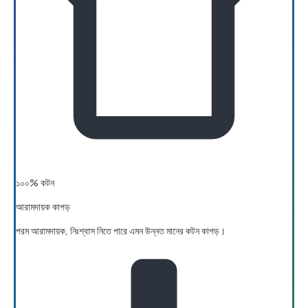
১০০% কটন
আরামদায়ক কাপড়
পরম আরামদায়ক, নিঃশ্বাস নিতে পারে এমন উন্নত মানের কটন কাপড়।