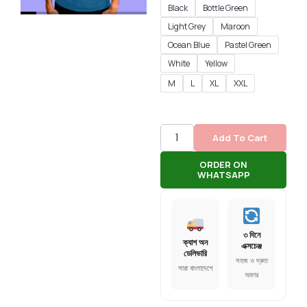
Black
Bottle Green
Light Grey
Maroon
Ocean Blue
Pastel Green
White
Yellow
M
L
XL
XXL
Add To Cart
ORDER ON
WHATSAPP
৩ দিনে
ক্যাশ অন
এক্সচেঞ্জ
ডেলিভারি
সহজ ও দ্রুত
সারা বাংলাদেশে
অফার