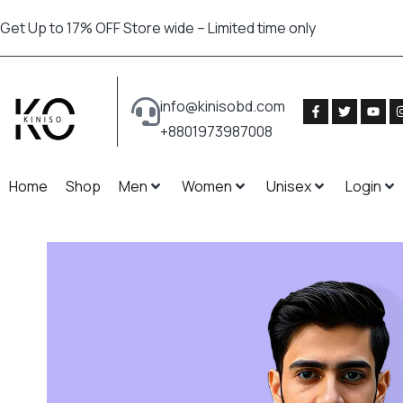
Get Up to 17% OFF Store wide – Limited time only
info@kinisobd.com
+8801973987008
Home
Shop
Men
Women
Unisex
Login