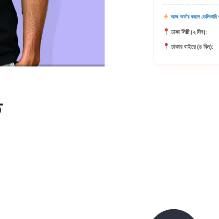
আজ অর্ডার করলে ডেলিভারি প
ঢাকা সিটি (২ দিন):
ঢাকার বাইরে (৪ দিন):
ি