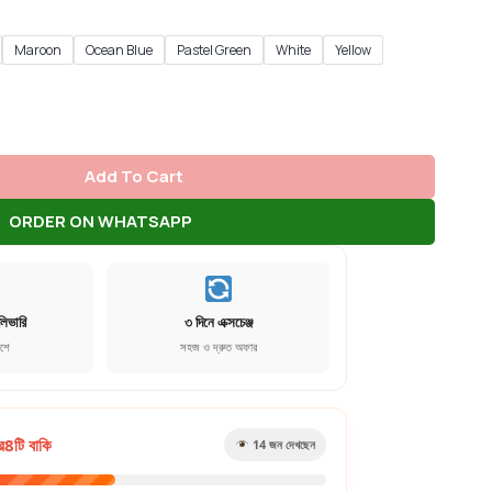
Maroon
Ocean Blue
Pastel Green
White
Yellow
Add To Cart
ORDER ON WHATSAPP
লিভারি
৩ দিনে এক্সচেঞ্জ
েশে
সহজ ও দ্রুত অফার
র
8
টি বাকি
18
জন দেখছেন