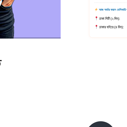
আজ অর্ডার করলে ডেলিভারি প
ঢাকা সিটি (২ দিন):
ঢাকার বাইরে (৪ দিন):
ি