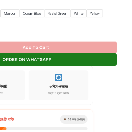
Maroon
Ocean Blue
Pastel Green
White
Yellow
Add To Cart
ORDER ON WHATSAPP
লিভারি
৩ দিনে এক্সচেঞ্জ
েশে
সহজ ও দ্রুত অফার
র
5
টি বাকি
18
জন দেখছেন