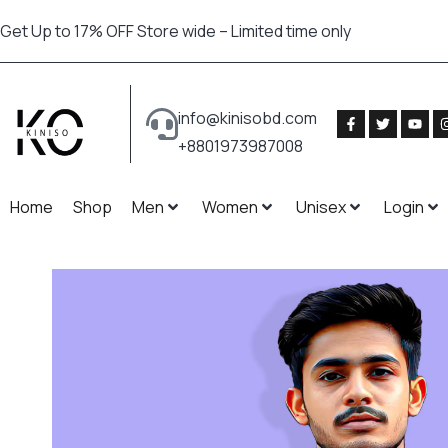
Get Up to 17% OFF Store wide – Limited time only
info@kinisobd.com
+8801973987008
Home
Shop
Men
Women
Unisex
Login