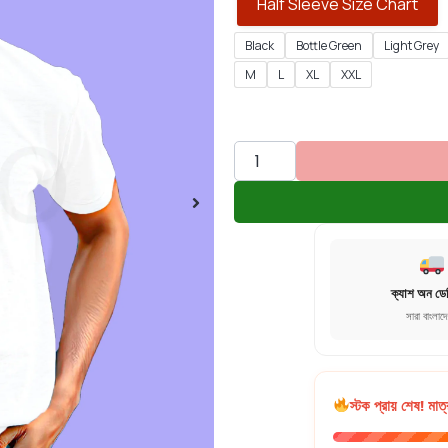
Half Sleeve Size Chart
Black
Bottle Green
Light Grey
M
L
XL
XXL
ক্যাশ অন ডে
সারা বাংলাদ
স্টক প্রায় শেষ! মাত্