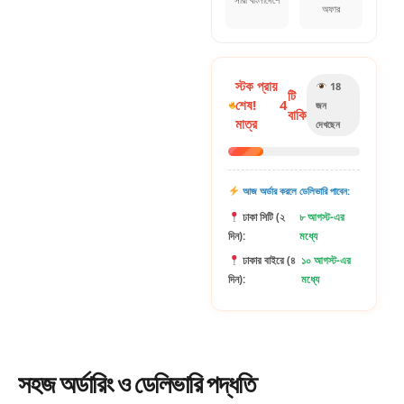
অফার
স্টক প্রায়
18
টি
শেষ!
4
জন
বাকি
মাত্র
দেখছেন
আজ অর্ডার করলে ডেলিভারি পাবেন:
ঢাকা সিটি (২
৮ আগস্ট-এর
দিন):
মধ্যে
ঢাকার বাইরে (৪
১০ আগস্ট-এর
দিন):
মধ্যে
সহজ
অর্ডারিং
ও ডেলিভারি পদ্ধতি