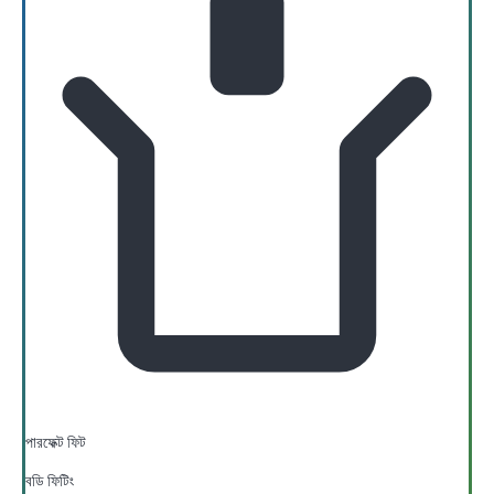
পারফেক্ট ফিট
বডি ফিটিং