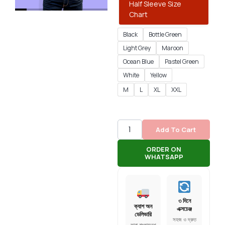
Half Sleeve Size
Chart
Black
Bottle Green
Light Grey
Maroon
Ocean Blue
Pastel Green
White
Yellow
M
L
XL
XXL
Add To Cart
ORDER ON
WHATSAPP
৩ দিনে
ক্যাশ অন
এক্সচেঞ্জ
ডেলিভারি
সহজ ও দ্রুত
সারা বাংলাদেশে