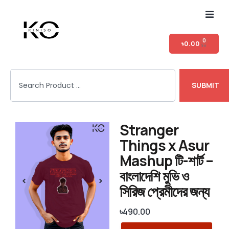
Home
0
৳
0.00
Shop
SUBMIT
T-shirt Category
Login
Stranger
Things x Asur
Mashup টি-শার্ট –
বাংলাদেশি মুভি ও
সিরিজ প্রেমীদের জন্য
৳
490.00