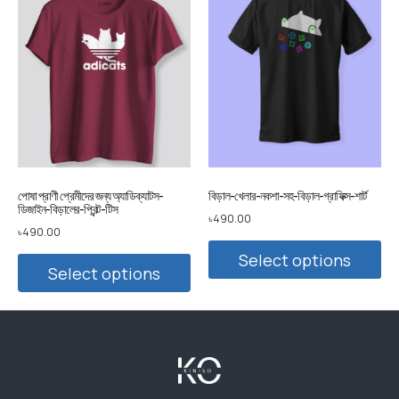
পোষা প্রাণী প্রেমীদের জন্য অ্যাডিক্যাটস-
বিড়াল-খেলার-নকশা-সহ-বিড়াল-গ্রাফিক্স-শার্ট
ডিজাইন-বিড়ালের-প্রিন্ট-টিস
৳
490.00
৳
490.00
Select options
Select options