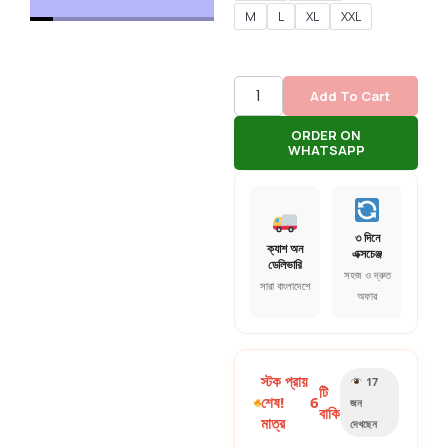
M
L
XL
XXL
Add To Cart
ORDER ON
WHATSAPP
৩ দিনে
ক্যাশ অন
এক্সচেঞ্জ
ডেলিভারি
সহজ ও দ্রুত
সারা বাংলাদেশে
অফার
স্টক প্রায়
17
টি
শেষ!
6
জন
বাকি
মাত্র
দেখছেন