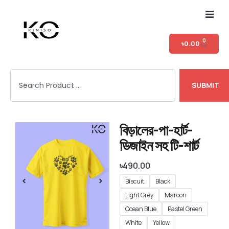
Home
0
৳
0.00
Shop
SUBMIT
T-shirt Category
Login
বিড়ালের-পা-হার্ট-
ডিজাইন সহ টি-শার্ট
৳
490.00
Biscuit
Black
Light Grey
Maroon
Ocean Blue
Pastel Green
White
Yellow