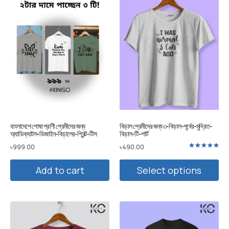
বাংলাদেশে পোষা প্রাণী প্রেমীদের জন্য
বিড়াল প্রেমীদের জন্য ৩-বিড়াল-পূর্বের-মুদ্রিত-
অ্যাডিক্যাটস-ডিজাইন-বিড়ালের-প্রিন্ট-টিস
বিড়াল-টি-শার্ট
৳
999.00
৳
490.00
Rated
5.00
out of 5
Add to cart
Select options