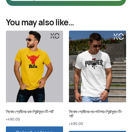
You may also like…
সিনেমা-প্রেমীদের-রক-প্রিন্টযুক্ত-টি-শার্ট
সিনেমা-প্রেমীদের-দ্য-পানিশার-প্রিন্টযুক্ত-টি-
শার্ট
৳
490.00
৳
490.00