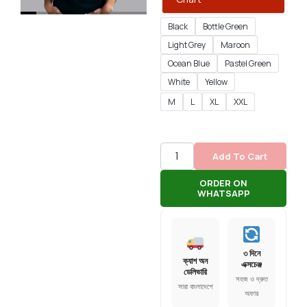
Black
Bottle Green
Light Grey
Maroon
Ocean Blue
Pastel Green
White
Yellow
M
L
XL
XXL
Add To Cart
ORDER ON
WHATSAPP
৩ দিনে
ক্যাশ অন
এক্সচেঞ্জ
ডেলিভারি
সহজ ও দ্রুত
সারা বাংলাদেশে
অফার