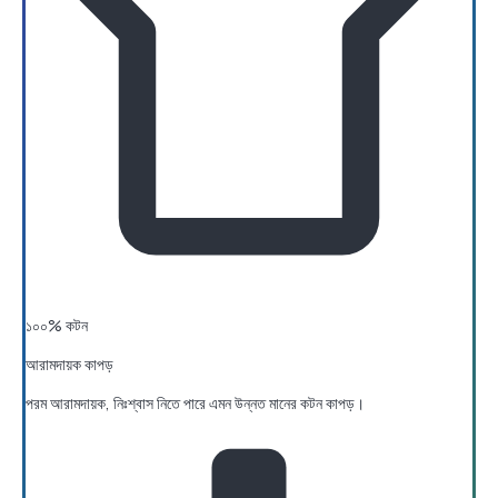
১০০% কটন
আরামদায়ক কাপড়
পরম আরামদায়ক, নিঃশ্বাস নিতে পারে এমন উন্নত মানের কটন কাপড়।