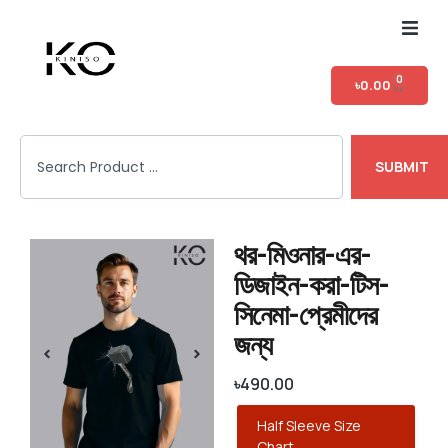
Home
0
৳
0.00
Shop
SUBMIT
T-shirt Category
Login
থর-মিওনার-এর-
ডিজাইন-করা-টিস-
সিনেমা-প্রেমীদের
জন্য
৳
490.00
Half Sleeve Size
Chart