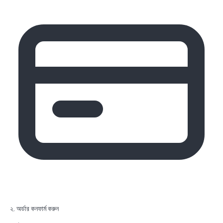
২. অর্ডার কনফার্ম করুন