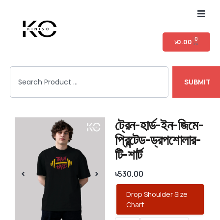
Home
0
৳
0.00
Shop
SUBMIT
T-shirt Category
Login
ট্রেন-হার্ড-ইন-জিমে-
প্রিন্টেড-ড্রপশোলার-
টি-শার্ট
৳
530.00
Drop Shoulder Size
Chart