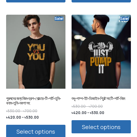
Sale!
Sale!
পুরুষদের জন্য জিম-ড্রপ-শোল্ডার-টি-শার্ট-তুমি-
শুধু-পাম্প-ইট-ডিজাইন-প্রিন্ট সহ টি-শার্ট-জিম
বনাম-তুমি-নকশা সহ
৳
530.00
–
৳
700.00
৳
530.00
–
৳
700.00
৳
420.00
–
৳
530.00
৳
420.00
–
৳
530.00
Select options
Select options