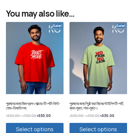
You may also like…
Sale!
Sale!
পুরুষদের জন্য জিম-ড্রপ-শোল্ডার-টি-শার্ট-বিস্ট-
পুরুষদের জন্য প্রিন্ট করা জিমের স্টাইলিশ টি-শার্ট,
মোড-ডিজাইন সহ
ব্যথা-মুক্ত, লাভ-মুক্ত।
৳
530.00
–
৳
700.00
৳
530.00
৳
530.00
–
৳
700.00
৳
530.00
Select options
Select options