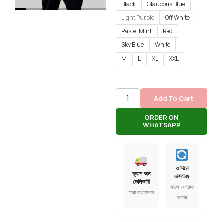
Black
Glaucous Blue
Light Purple
Off White
Pastel Mint
Red
Sky Blue
White
M
L
XL
XXL
Add To Cart
ORDER ON
WHATSAPP
৩ দিনে
ক্যাশ অন
এক্সচেঞ্জ
ডেলিভারি
সহজ ও দ্রুত
সারা বাংলাদেশে
অফার