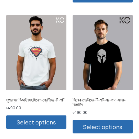
সুপারম্যান ডিজাইন সহ সিনেমা-প্রেমীদের-টি-শার্ট
সিনেমা-প্রেমীদের-টি-শার্ট-এর-৩০০-মাস্ক-
ডিজাইন
৳
490.00
৳
490.00
Select options
Select options