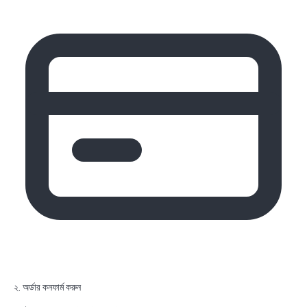
২. অর্ডার কনফার্ম করুন