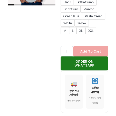
Black
Bottle Green
Light Grey
Maroon
Ocean Blue
Pastel Green
White
Yellow
M
L
XL
XXL
Add To Cart
ORDER ON
WHATSAPP
৩ দিনে
ক্যাশ অন
এক্সচেঞ্জ
ডেলিভারি
সহজ ও দ্রুত
সারা বাংলাদেশে
অফার