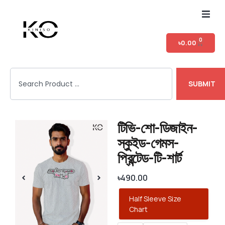
Home
0
৳
0.00
Shop
SUBMIT
T-shirt Category
Login
টিভি-শো-ডিজাইন-
স্কুইড-গেমস-
প্রিন্টেড-টি-শার্ট
৳
490.00
Half Sleeve Size
Chart