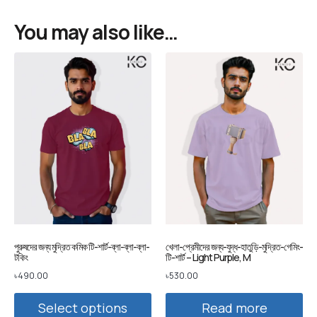
You may also like…
পুরুষদের জন্য মুদ্রিত কমিক টি-শার্ট-ব্লা-ব্লা-ব্লা-
খেলা-প্রেমীদের জন্য-যুদ্ধ-হাতুড়ি-মুদ্রিত-গেমিং-
টকিং
টি-শার্ট – Light Purple, M
৳
490.00
৳
530.00
Select options
Read more