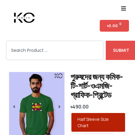
Home
0
৳
0.00
Shop
SUBMIT
T-shirt Category
Login
পুরুষদের জন্য কমিক-
টি-শার্ট-ওএমজি-
গ্রাফিক-প্রিন্টেড
৳
490.00
Half Sleeve Size
Chart