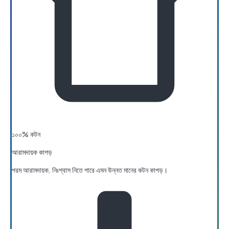
১০০% কটন
আরামদায়ক কাপড়
পরম আরামদায়ক, নিঃশ্বাস নিতে পারে এমন উন্নত মানের কটন কাপড়।