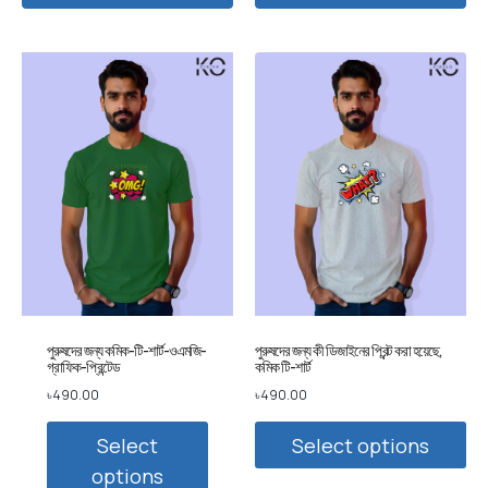
পুরুষদের জন্য কমিক-টি-শার্ট-ওএমজি-
পুরুষদের জন্য কী ডিজাইনের প্রিন্ট করা হয়েছে,
গ্রাফিক-প্রিন্টেড
কমিক টি-শার্ট
৳
490.00
৳
490.00
Select
Select options
options