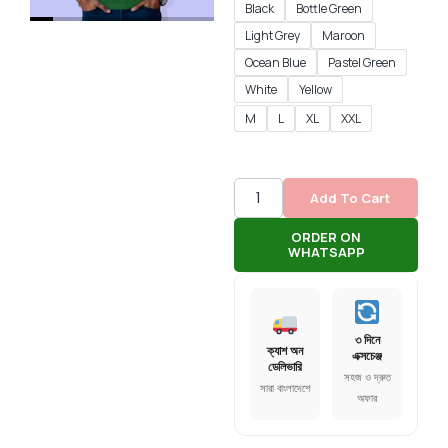
Black
Bottle Green
Light Grey
Maroon
Ocean Blue
Pastel Green
White
Yellow
M
L
XL
XXL
Add To Cart
ORDER ON
WHATSAPP
৩ দিনে
ক্যাশ অন
এক্সচেঞ্জ
ডেলিভারি
সহজ ও দ্রুত
সারা বাংলাদেশে
অফার