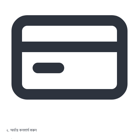
২. অর্ডার কনফার্ম করুন