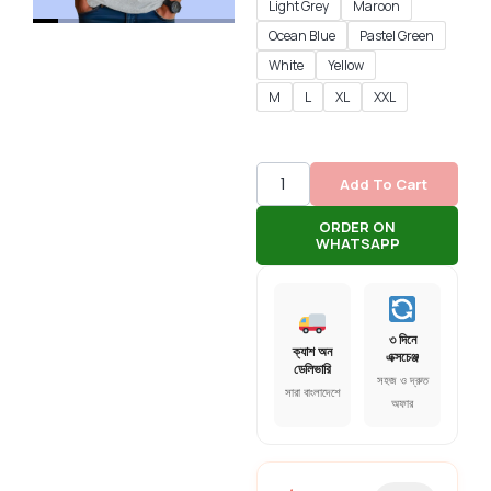
Light Grey
Maroon
Ocean Blue
Pastel Green
White
Yellow
M
L
XL
XXL
Add To Cart
ORDER ON
WHATSAPP
৩ দিনে
ক্যাশ অন
এক্সচেঞ্জ
ডেলিভারি
সহজ ও দ্রুত
সারা বাংলাদেশে
অফার