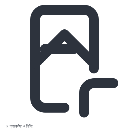
৩. প্যাকেজিং ও শিপিং