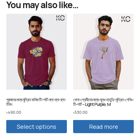
You may also like…
পুরুষদের জন্য মুদ্রিত কমিক টি-শার্ট-ব্লা-ব্লা-ব্লা-
খেলা-প্রেমীদের জন্য-যুদ্ধ-হাতুড়ি-মুদ্রিত-গেমিং-
টকিং
টি-শার্ট – Light Purple, M
৳
490.00
৳
530.00
Select options
Read more