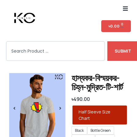
Home
0
৳
0.00
Shop
SUBMIT
T-shirt Category
Login
হাস্যকর-বিস্ময়কর-
চিহ্ন-মুদ্রিত-টি-শার্ট
৳
490.00
Half Sleeve Size
Chart
Black
Bottle Green