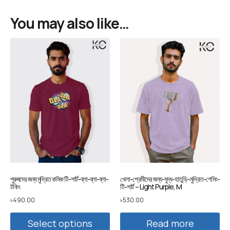
You may also like…
পুরুষদের জন্য মুদ্রিত কমিক টি-শার্ট-ব্লা-ব্লা-ব্লা-
খেলা-প্রেমীদের জন্য-যুদ্ধ-হাতুড়ি-মুদ্রিত-গেমিং-
টকিং
টি-শার্ট – Light Purple, M
৳
490.00
৳
530.00
Select options
Read more