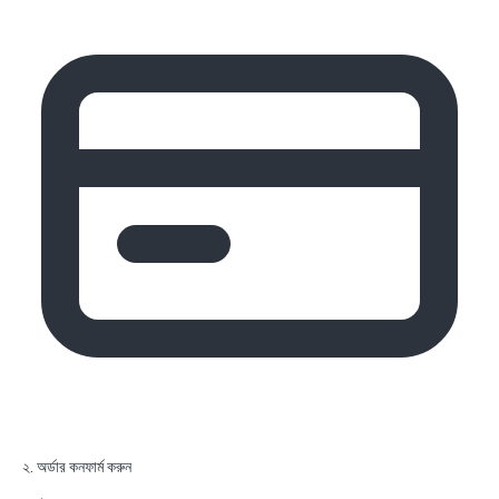
২. অর্ডার কনফার্ম করুন