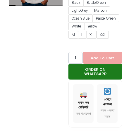
Black
Bottle Green
Light Grey
Maroon
Ocean Blue
Pastel Green
White
Yellow
M
L
XL
XXL
Add To Cart
ORDER ON
WHATSAPP
৩ দিনে
ক্যাশ অন
এক্সচেঞ্জ
ডেলিভারি
সহজ ও দ্রুত
সারা বাংলাদেশে
অফার