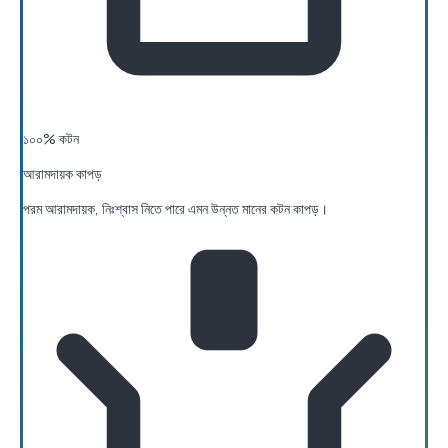
১০০% কটন
আরামদায়ক কাপড়
পরম আরামদায়ক, নিঃশ্বাস নিতে পারে এমন উন্নত মানের কটন কাপড়।