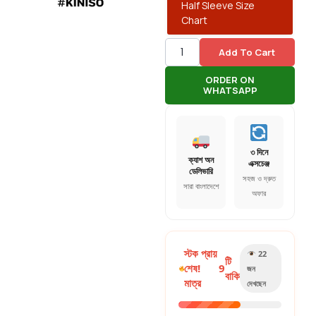
Half Sleeve Size
Chart
Add To Cart
ORDER ON
WHATSAPP
৩ দিনে
ক্যাশ অন
এক্সচেঞ্জ
ডেলিভারি
সহজ ও দ্রুত
সারা বাংলাদেশে
অফার
স্টক প্রায়
22
টি
শেষ!
9
জন
বাকি
মাত্র
দেখছেন