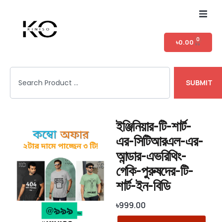
Home
0
৳
0.00
Shop
SUBMIT
T-shirt Category
Login
ইঞ্জিনিয়ার-টি-শার্ট-
এর-সিটিআরএল-এর-
আন্ডার-এভরিথিং-
গেকি-পুরুষদের-টি-
শার্ট-ইন-বিডি
৳
999.00