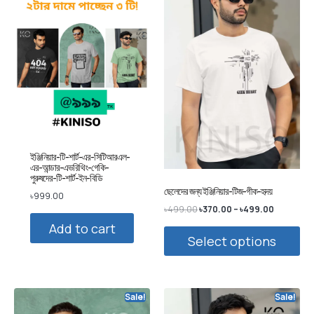
ইঞ্জিনিয়ার-টি-শার্ট-এর-সিটিআরএল-
এর-আন্ডার-এভরিথিং-গেকি-
পুরুষদের-টি-শার্ট-ইন-বিডি
ছেলেদের জন্য ইঞ্জিনিয়ার-টিজ-গীক-হৃদয়
৳
999.00
৳
499.00
৳
370.00
–
৳
499.00
Add to cart
Select options
Sale!
Sale!