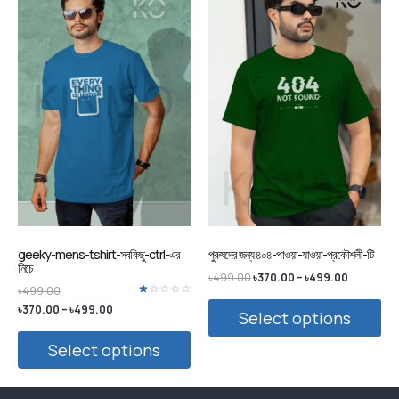
geeky-mens-tshirt-সবকিছু-ctrl-এর
পুরুষদের জন্য ৪০৪-পাওয়া-যাওয়া-প্রকৌশলী-টি
নিচে
৳
499.00
৳
370.00
–
৳
499.00
৳
499.00
Rated
৳
370.00
–
৳
499.00
Select options
1.00
out
of
5
Select options