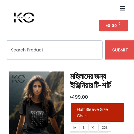
Home
0
৳
0.00
Shop
SUBMIT
T-shirt Category
Login
মহিলাদের জন্য
ইঞ্জিনিয়ার টি-শার্ট
৳
499.00
Half Sleeve Size
Chart
M
L
XL
XXL