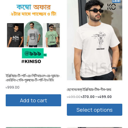
Sale!
ইঞ্জিনিয়ার-টি-শার্ট-এর-সিটিআরএল-এর-আন্ডার-
এভরিথিং-গেকি-পুরুষদের-টি-শার্ট-ইন-বিডি
৳
999.00
ছেলেদের জন্য ইঞ্জিনিয়ার-টিজ-গীক-হৃদয়
৳
499.00
৳
370.00
–
৳
499.00
Add to cart
Select options