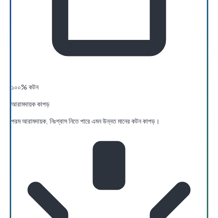
১০০% কটন
আরামদায়ক কাপড়
পরম আরামদায়ক, নিঃশ্বাস নিতে পারে এমন উন্নত মানের কটন কাপড়।