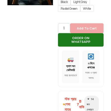
Black
Light Grey
Pastel Green
White
Add To Cart
ORDER ON
WHATSAPP
৩ দিনে
ক্যাশ অন
এক্সচেঞ্জ
ডেলিভারি
সহজ ও দ্রুত
সারা বাংলাদেশে
অফার
স্টক প্রায়
14
টি
শেষ!
7
জন
বাকি
মাত্র
দেখছেন