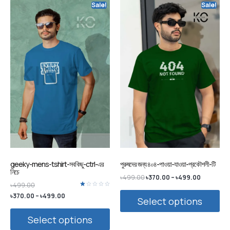
Sale!
Sale!
geeky-mens-tshirt-সবকিছু-ctrl-এর
পুরুষদের জন্য ৪০৪-পাওয়া-যাওয়া-প্রকৌশলী-টি
নিচে
৳
499.00
৳
370.00
–
৳
499.00
৳
499.00
Rated
৳
370.00
–
৳
499.00
Select options
1.00
out
of
5
Select options