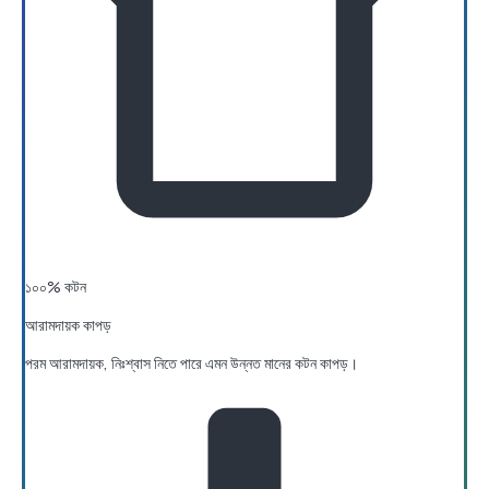
১০০% কটন
আরামদায়ক কাপড়
পরম আরামদায়ক, নিঃশ্বাস নিতে পারে এমন উন্নত মানের কটন কাপড়।