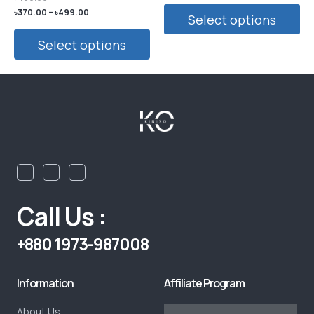
Rated
৳
370.00
–
৳
499.00
Select options
1.00
out
of
5
Select options
Call Us :
+880 1973-987008
Information
Affiliate Program
About Us