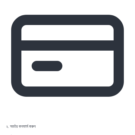
২. অর্ডার কনফার্ম করুন