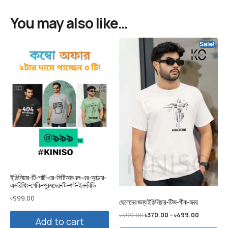
You may also like…
Sale!
ইঞ্জিনিয়ার-টি-শার্ট-এর-সিটিআরএল-এর-আন্ডার-
এভরিথিং-গেকি-পুরুষদের-টি-শার্ট-ইন-বিডি
৳
999.00
ছেলেদের জন্য ইঞ্জিনিয়ার-টিজ-গীক-হৃদয়
৳
499.00
৳
370.00
–
৳
499.00
Add to cart