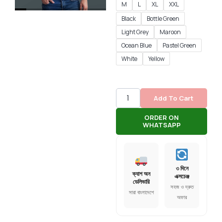
M
L
XL
XXL
Black
Bottle Green
Light Grey
Maroon
Ocean Blue
Pastel Green
White
Yellow
Add To Cart
ORDER ON
WHATSAPP
৩ দিনে
ক্যাশ অন
এক্সচেঞ্জ
ডেলিভারি
সহজ ও দ্রুত
সারা বাংলাদেশে
অফার