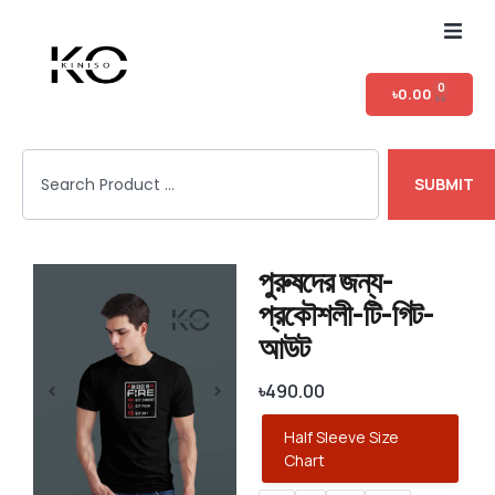
Home
0
৳
0.00
Shop
SUBMIT
T-shirt Category
Login
পুরুষদের জন্য-
প্রকৌশলী-টি-গিট-
আউট
৳
490.00
Half Sleeve Size
Chart