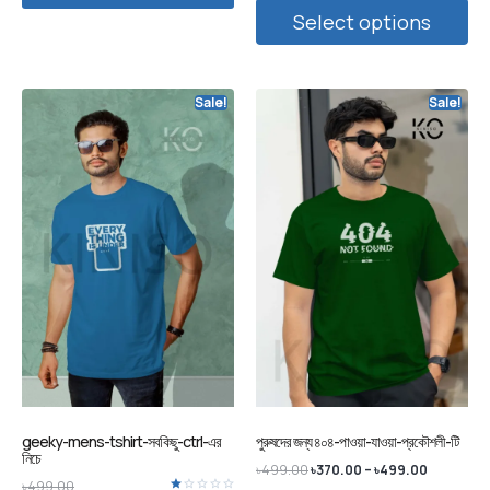
Select options
Sale!
Sale!
geeky-mens-tshirt-সবকিছু-ctrl-এর
পুরুষদের জন্য ৪০৪-পাওয়া-যাওয়া-প্রকৌশলী-টি
নিচে
৳
499.00
৳
370.00
–
৳
499.00
৳
499.00