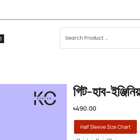
গিট-হাব-ইঞ্জিনিয়
৳
490.00
Half Sleeve Size Chart
M
L
XL
XXL