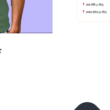
ঢাকা সিটি (২ দিন):
ঢাকার বাইরে (৪ দিন):
ি