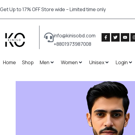
Get Up to 17% OFF Store wide – Limited time only
info@kinisobd.com
+8801973987008
Home
Shop
Men
Women
Unisex
Login