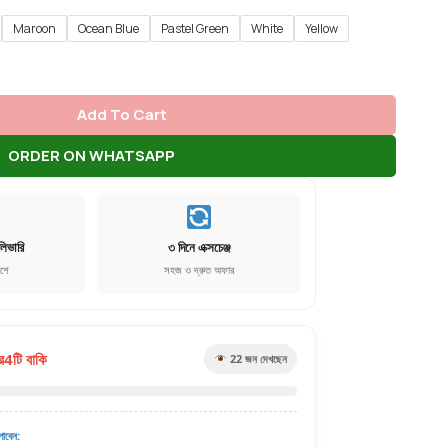
Maroon
Ocean Blue
Pastel Green
White
Yellow
Add To Cart
ORDER ON WHATSAPP
লিভারি
৩ দিনে এক্সচেঞ্জ
েশে
সহজ ও দ্রুত অফার
র
4
টি বাকি
22
জন দেখছেন
াবেন: