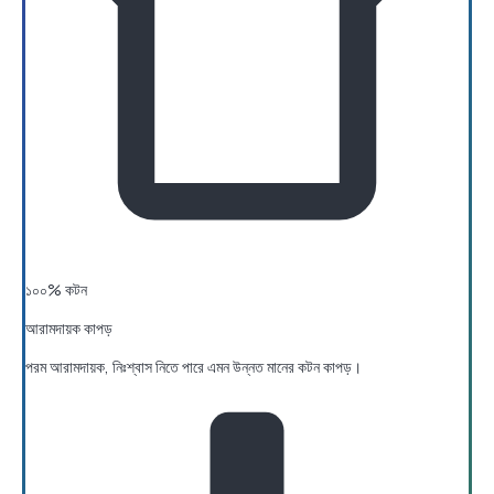
১০০% কটন
আরামদায়ক কাপড়
পরম আরামদায়ক, নিঃশ্বাস নিতে পারে এমন উন্নত মানের কটন কাপড়।