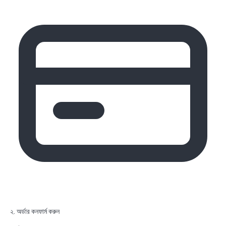
২. অর্ডার কনফার্ম করুন