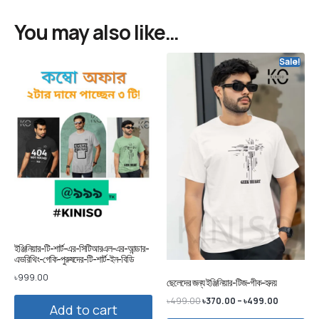
You may also like…
Sale!
ইঞ্জিনিয়ার-টি-শার্ট-এর-সিটিআরএল-এর-আন্ডার-
এভরিথিং-গেকি-পুরুষদের-টি-শার্ট-ইন-বিডি
৳
999.00
ছেলেদের জন্য ইঞ্জিনিয়ার-টিজ-গীক-হৃদয়
৳
499.00
৳
370.00
–
৳
499.00
Add to cart