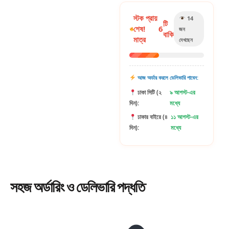
স্টক প্রায়
14
টি
শেষ!
6
জন
বাকি
মাত্র
দেখছেন
আজ অর্ডার করলে ডেলিভারি পাবেন:
ঢাকা সিটি (২
৯ আগস্ট-এর
দিন):
মধ্যে
ঢাকার বাইরে (৪
১১ আগস্ট-এর
দিন):
মধ্যে
সহজ
অর্ডারিং
ও ডেলিভারি পদ্ধতি