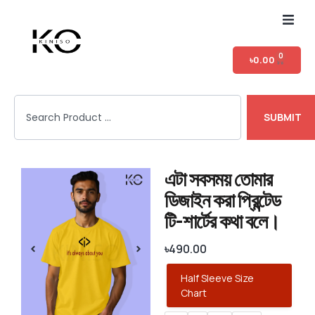
Home
0
৳
0.00
Shop
SUBMIT
T-shirt Category
Login
এটা সবসময় তোমার
ডিজাইন করা প্রিন্টেড
টি-শার্টের কথা বলে।
৳
490.00
Half Sleeve Size
Chart