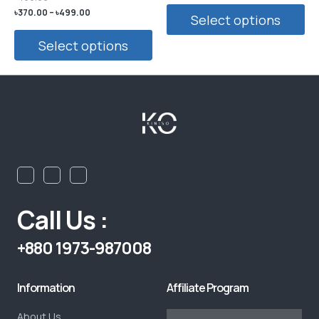
Rated
৳
370.00
–
৳
499.00
Select options
1.00
out
of
5
Select options
Call Us :
+880 1973-987008
Information
Affiliate Program
About Us