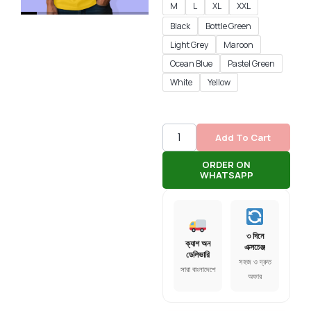
M
L
XL
XXL
Black
Bottle Green
Light Grey
Maroon
Ocean Blue
Pastel Green
White
Yellow
Add To Cart
ORDER ON
WHATSAPP
৩ দিনে
ক্যাশ অন
এক্সচেঞ্জ
ডেলিভারি
সহজ ও দ্রুত
সারা বাংলাদেশে
অফার