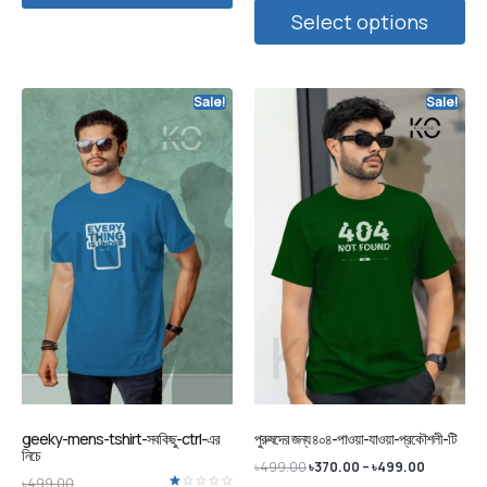
Select options
Sale!
Sale!
geeky-mens-tshirt-সবকিছু-ctrl-এর
পুরুষদের জন্য ৪০৪-পাওয়া-যাওয়া-প্রকৌশলী-টি
নিচে
৳
499.00
৳
370.00
–
৳
499.00
৳
499.00