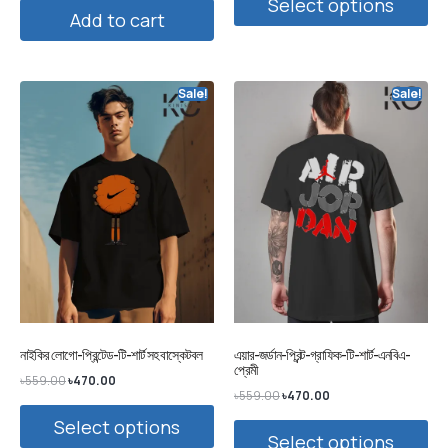
Select options
Add to cart
Sale!
Sale!
নাইকির লোগো-প্রিন্টেড-টি-শার্ট সহ বাস্কেটবল
এয়ার-জর্ডান-প্রিন্ট-গ্রাফিক-টি-শার্ট-এনবিএ-
প্রেমী
৳
559.00
৳
470.00
৳
559.00
৳
470.00
Select options
Select options