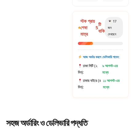
স্টক প্রায়
17
টি
শেষ!
5
জন
বাকি
মাত্র
দেখছেন
আজ অর্ডার করলে ডেলিভারি পাবেন:
ঢাকা সিটি (২
৯ আগস্ট-এর
দিন):
মধ্যে
ঢাকার বাইরে (৪
১১ আগস্ট-এর
দিন):
মধ্যে
সহজ
অর্ডারিং
ও ডেলিভারি পদ্ধতি