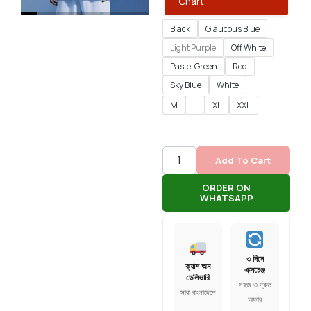
Chart
Black
Glaucous Blue
Light Purple
Off White
Pastel Green
Red
Sky Blue
White
M
L
XL
XXL
Add To Cart
ORDER ON
WHATSAPP
৩ দিনে
ক্যাশ অন
এক্সচেঞ্জ
ডেলিভারি
সহজ ও দ্রুত
সারা বাংলাদেশে
অফার