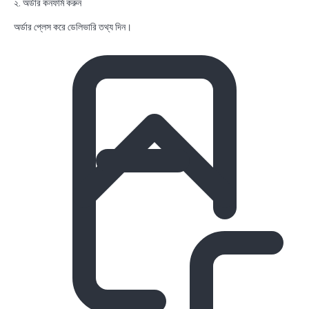
২. অর্ডার কনফার্ম করুন
অর্ডার প্লেস করে ডেলিভারি তথ্য দিন।