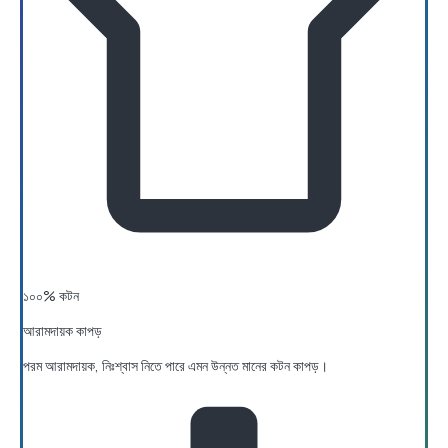
১০০% কটন
আরামদায়ক কাপড়
পরম আরামদায়ক, নিঃশ্বাস নিতে পারে এমন উন্নত মানের কটন কাপড়।