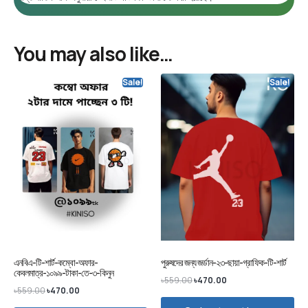
You may also like…
Sale!
Sale!
এনবিএ-টি-শার্ট-কম্বো-অফার-
পুরুষদের জন্য জর্ডান-২৩-ছায়া-গ্রাফিক-টি-শার্ট
কেবলমাত্র-১০৯৯-টাকা-তে-৩-কিনুন
৳
559.00
৳
470.00
৳
559.00
৳
470.00