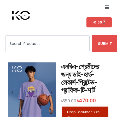
Home
0
৳
0.00
Shop
SUBMIT
T-shirt Category
Login
এনবিএ-প্রেমীদের
জন্য ডাই-হার্ড-
লেকার্স-প্রিন্টেড-
গ্রাফিক-টি-শার্ট
৳
470.00
৳
559.00
Drop Shoulder Size