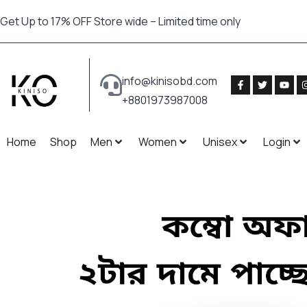
Get Up to 17% OFF Store wide – Limited time only
info@kinisobd.com
+8801973987008
Home
Shop
Men
Women
Unisex
Login