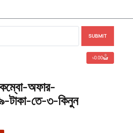
SUBMIT
0
৳
0.00
ট-কম্বো-অফার-
৯-টাকা-তে-৩-কিনুন