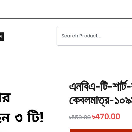
এনবিএ-টি-শার্
কেবলমাত্র-১০৯
৳
470.00
৳
559.00