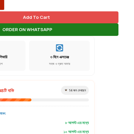
Add To Cart
ORDER ON WHATSAPP
লিভারি
৩ দিনে এক্সচেঞ্জ
েশে
সহজ ও দ্রুত অফার
র
8
টি বাকি
15
জন দেখছেন
াবেন:
৮ আগস্ট-এর মধ্যে
১০ আগস্ট-এর মধ্যে