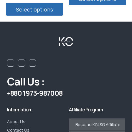
out
of
5
Select options
Call Us :
+880 1973-987008
Information
Affiliate Program
About Us
Become KINISO Affiliate
Contact Us