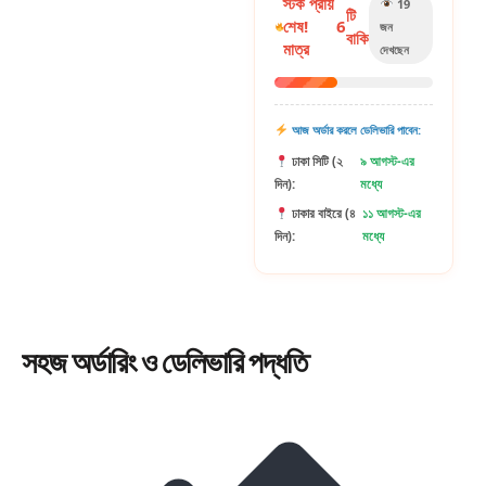
স্টক প্রায়
19
টি
শেষ!
6
জন
বাকি
মাত্র
দেখছেন
আজ অর্ডার করলে ডেলিভারি পাবেন:
ঢাকা সিটি (২
৯ আগস্ট-এর
দিন):
মধ্যে
ঢাকার বাইরে (৪
১১ আগস্ট-এর
দিন):
মধ্যে
সহজ
অর্ডারিং
ও ডেলিভারি পদ্ধতি