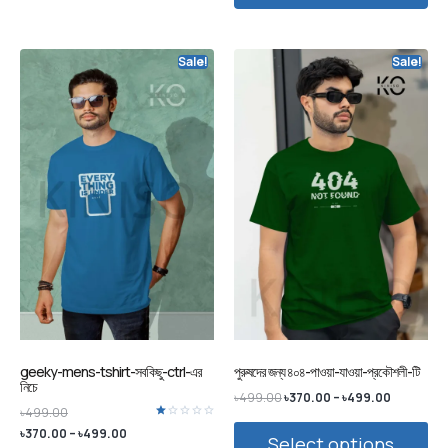
Sale!
Sale!
geeky-mens-tshirt-সবকিছু-ctrl-এর
পুরুষদের জন্য ৪০৪-পাওয়া-যাওয়া-প্রকৌশলী-টি
নিচে
৳
499.00
৳
370.00
–
৳
499.00
৳
499.00
Rated
৳
370.00
–
৳
499.00
Select options
1.00