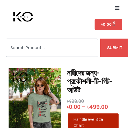
Home
0
৳
0.00
Shop
SUBMIT
T-shirt Category
Login
নারীদের জন্য-
প্রকৌশলী-টি-গিট-
আউট
৳
499.00
৳
0.00
–
৳
499.00
Half Sleeve Size
Chart