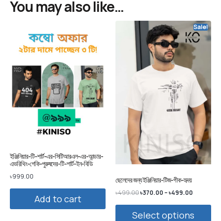
You may also like…
Sale!
ইঞ্জিনিয়ার-টি-শার্ট-এর-সিটিআরএল-এর-আন্ডার-
এভরিথিং-গেকি-পুরুষদের-টি-শার্ট-ইন-বিডি
৳
999.00
ছেলেদের জন্য ইঞ্জিনিয়ার-টিজ-গীক-হৃদয়
৳
499.00
৳
370.00
–
৳
499.00
Add to cart
Select options