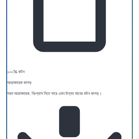
১০০% কটন
আরামদায়ক কাপড়
পরম আরামদায়ক, নিঃশ্বাস নিতে পারে এমন উন্নত মানের কটন কাপড়।