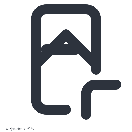
৩. প্যাকেজিং ও শিপিং