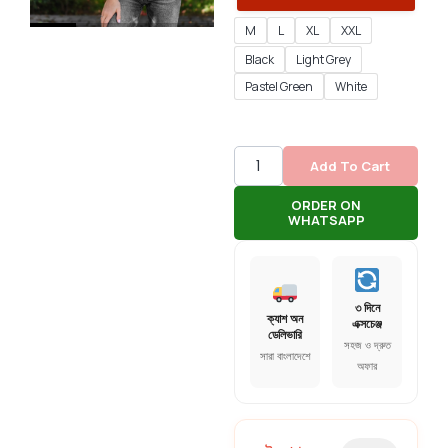
M
L
XL
XXL
Black
Light Grey
Pastel Green
White
Add To Cart
ORDER ON
WHATSAPP
৩ দিনে
ক্যাশ অন
এক্সচেঞ্জ
ডেলিভারি
সহজ ও দ্রুত
সারা বাংলাদেশে
অফার