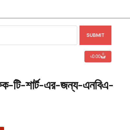
SUBMIT
0
৳
0.00
াফিক-টি-শার্ট-এর-জন্য-এনবিএ-