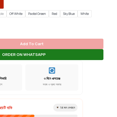
ple
Off White
Pastel Green
Red
Sky Blue
White
Add To Cart
ORDER ON WHATSAPP
লিভারি
৩ দিনে এক্সচেঞ্জ
েশে
সহজ ও দ্রুত অফার
র
9
টি বাকি
19
জন দেখছেন