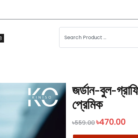
জর্ডান-বুল-গ্র
প্রেমিক
৳
470.00
৳
559.00