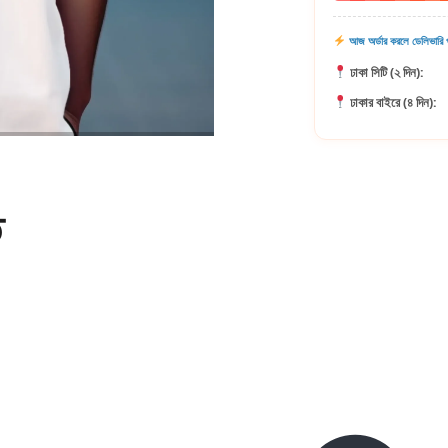
আজ অর্ডার করলে ডেলিভারি প
ঢাকা সিটি (২ দিন):
ঢাকার বাইরে (৪ দিন):
ি