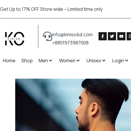
Get Up to 17% OFF Store wide – Limited time only
info@kinisobd.com
+8801973987008
Home
Shop
Men
Women
Unisex
Login