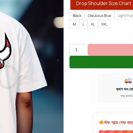
Drop Shoulder Size Chart
Black
Glaucous Blue
Light Pur
M
L
XL
XXL
ক্যাশ অন ডে
সারা বাংলাদ
স্টক প্রায় শেষ! মাত্