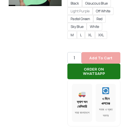
Black
Glaucous Blue
Light Purple
Off White
Pastel Green
Red
Sky Blue
White
M
L
XL
XXL
Add To Cart
ORDER ON
WHATSAPP
৩ দিনে
ক্যাশ অন
এক্সচেঞ্জ
ডেলিভারি
সহজ ও দ্রুত
সারা বাংলাদেশে
অফার