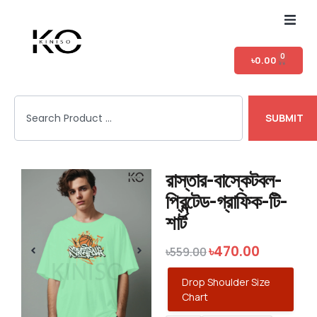
Home
0
৳
0.00
Shop
SUBMIT
T-shirt Category
Login
রাস্তার-বাস্কেটবল-
প্রিন্টেড-গ্রাফিক-টি-
শার্ট
৳
470.00
৳
559.00
Drop Shoulder Size
Chart