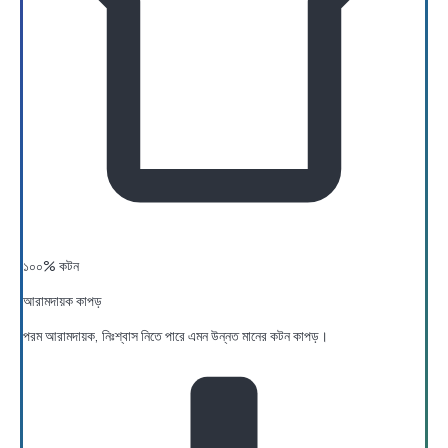
১০০% কটন
আরামদায়ক কাপড়
পরম আরামদায়ক, নিঃশ্বাস নিতে পারে এমন উন্নত মানের কটন কাপড়।