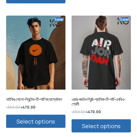
Sale!
Sale!
নাইকির লোগো-প্রিন্টেড-টি-শার্ট সহ বাস্কেটবল
এয়ার-জর্ডান-প্রিন্ট-গ্রাফিক-টি-শার্ট-এনবিএ-
প্রেমী
৳
559.00
৳
470.00
৳
559.00
৳
470.00
Select options
Select options