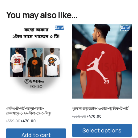
You may also like…
Sale!
Sale!
এনবিএ-টি-শার্ট-কম্বো-অফার-
পুরুষদের জন্য জর্ডান-২৩-ছায়া-গ্রাফিক-টি-শার্ট
কেবলমাত্র-১০৯৯-টাকা-তে-৩-কিনুন
৳
559.00
৳
470.00
৳
559.00
৳
470.00
Select options
Add to cart