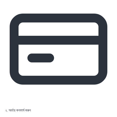
২. অর্ডার কনফার্ম করুন